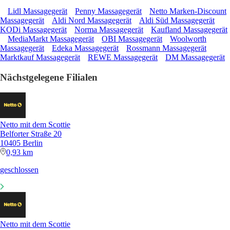
Lidl Massagegerät
Penny Massagegerät
Netto Marken-Discount
Massagegerät
Aldi Nord Massagegerät
Aldi Süd Massagegerät
KODi Massagegerät
Norma Massagegerät
Kaufland Massagegerät
MediaMarkt Massagegerät
OBI Massagegerät
Woolworth
Massagegerät
Edeka Massagegerät
Rossmann Massagegerät
Marktkauf Massagegerät
REWE Massagegerät
DM Massagegerät
Nächstgelegene Filialen
Netto mit dem Scottie
Belforter Straße 20
10405 Berlin
0,93 km
geschlossen
Netto mit dem Scottie