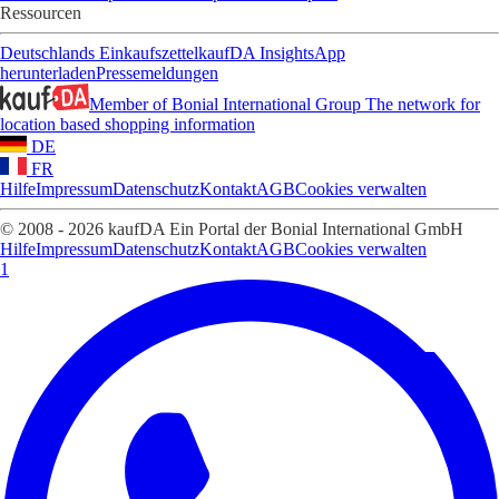
Ressourcen
Deutschlands Einkaufszettel
kaufDA Insights
App
herunterladen
Pressemeldungen
Member of Bonial International Group
The network for
location based shopping information
DE
FR
Hilfe
Impressum
Datenschutz
Kontakt
AGB
Cookies verwalten
© 2008 - 2026 kaufDA Ein Portal der Bonial International GmbH
Hilfe
Impressum
Datenschutz
Kontakt
AGB
Cookies verwalten
1