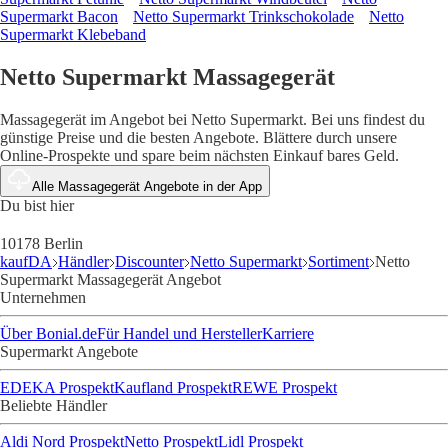
Supermarkt Bacon
Netto Supermarkt Trinkschokolade
Netto
Supermarkt Klebeband
Netto Supermarkt Massagegerät
Massagegerät im Angebot bei Netto Supermarkt. Bei uns findest du
günstige Preise und die besten Angebote. Blättere durch unsere
Online-Prospekte und spare beim nächsten Einkauf bares Geld.
Alle Massagegerät Angebote in der App
Du bist hier
10178 Berlin
kaufDA
Händler
Discounter
Netto Supermarkt
Sortiment
Netto
Supermarkt Massagegerät Angebot
Unternehmen
Über Bonial.de
Für Handel und Hersteller
Karriere
Supermarkt Angebote
EDEKA Prospekt
Kaufland Prospekt
REWE Prospekt
Beliebte Händler
Aldi Nord Prospekt
Netto Prospekt
Lidl Prospekt