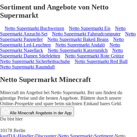
Sortiment und Angebote von Netto
Supermarkt
Netto Supermarkt Buchweizen
Netto Supermarkt Eis
Netto
Supermarkt Anzucht-Set
Netto Supermarkt Fahrradcomputer
Netto
Supermarkt Pappteller
Netto Supermarkt Baked Beans
Netto
Supermarkt Led-Leuchten
Netto Supermarkt Andalö
Netto
Supermarkt Nagellack
Netto Supermarkt Katzenmilch
Netto
Supermarkt Damen Stiefeletten
Netto Supermarkt Rote Grütze
Netto Supermarkt Sicherheitsschuhe
Netto Supermarkt Red Bull
Netto Supermarkt Raumduft
Netto Supermarkt Minecraft
Minecraft im Angebot bei Netto Supermarkt. Bei uns findest du
günstige Preise und die besten Angebote. Blättere durch unsere
Online-Prospekte und spare beim nächsten Einkauf bares Geld.
Alle Minecraft Angebote in der App
Du bist hier
10178 Berlin
kaufDA
Händler
Discounter
Netto Supermarkt
Sortiment
Netto