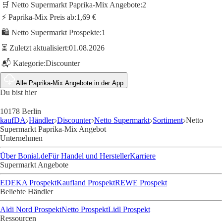
🛒 Netto Supermarkt Paprika-Mix Angebote:
2
⚡ Paprika-Mix Preis ab:
1,69 €
🛍️ Netto Supermarkt Prospekte:
1
⏳ Zuletzt aktualisiert:
01.08.2026
📬 Kategorie:
Discounter
Alle Paprika-Mix Angebote in der App
Du bist hier
10178 Berlin
kaufDA
Händler
Discounter
Netto Supermarkt
Sortiment
Netto
Supermarkt Paprika-Mix Angebot
Unternehmen
Über Bonial.de
Für Handel und Hersteller
Karriere
Supermarkt Angebote
EDEKA Prospekt
Kaufland Prospekt
REWE Prospekt
Beliebte Händler
Aldi Nord Prospekt
Netto Prospekt
Lidl Prospekt
Ressourcen