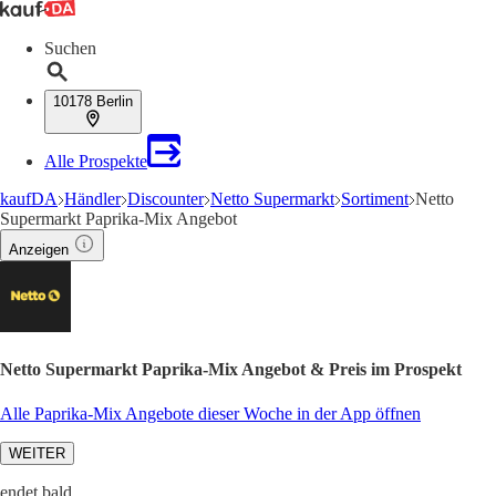
Suchen
10178 Berlin
Alle Prospekte
kaufDA
Händler
Discounter
Netto Supermarkt
Sortiment
Netto
Supermarkt Paprika-Mix Angebot
Anzeigen
Netto Supermarkt Paprika-Mix Angebot & Preis im Prospekt
Alle Paprika-Mix Angebote dieser Woche in der App öffnen
WEITER
endet bald