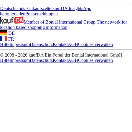
Deutschlands Einkaufszettel
kaufDA Insights
App
herunterladen
Pressemeldungen
Member of Bonial International Group
The network for
location based shopping information
DE
FR
Hilfe
Impressum
Datenschutz
Kontakt
AGB
Cookies verwalten
© 2008 - 2026 kaufDA Ein Portal der Bonial International GmbH
Hilfe
Impressum
Datenschutz
Kontakt
AGB
Cookies verwalten