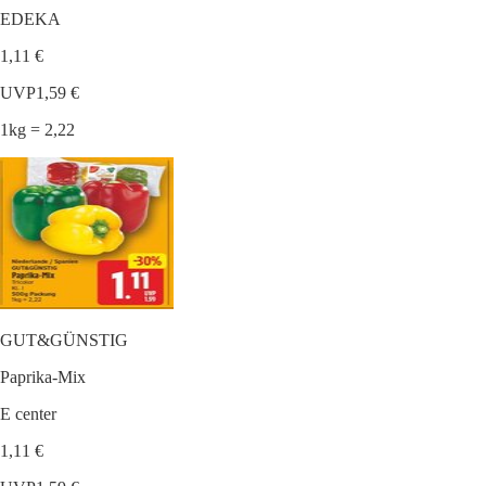
EDEKA
1,11 €
UVP
1,59 €
1kg = 2,22
GUT&GÜNSTIG
Paprika-Mix
E center
1,11 €