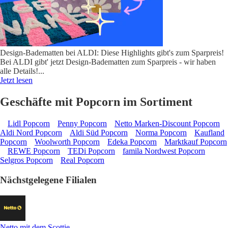
Design-Badematten bei ALDI: Diese Highlights gibt's zum Sparpreis!
Bei ALDI gibt' jetzt Design-Badematten zum Sparpreis - wir haben
alle Details!
...
Jetzt lesen
Geschäfte mit Popcorn im Sortiment
Lidl Popcorn
Penny Popcorn
Netto Marken-Discount Popcorn
Aldi Nord Popcorn
Aldi Süd Popcorn
Norma Popcorn
Kaufland
Popcorn
Woolworth Popcorn
Edeka Popcorn
Marktkauf Popcorn
REWE Popcorn
TEDi Popcorn
famila Nordwest Popcorn
Selgros Popcorn
Real Popcorn
Nächstgelegene Filialen
Netto mit dem Scottie