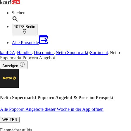
Suchen
10178 Berlin
Alle Prospekte
kaufDA
Händler
Discounter
Netto Supermarkt
Sortiment
Netto
Supermarkt Popcorn Angebot
Anzeigen
Netto Supermarkt Popcorn Angebot & Preis im Prospekt
Alle Popcorn Angebote dieser Woche in der App öffnen
WEITER
Demnächst gültig