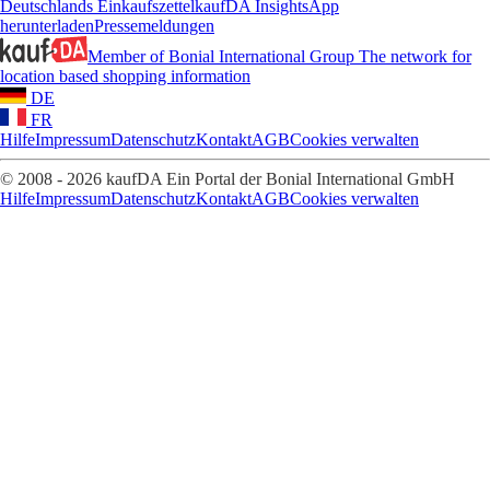
Deutschlands Einkaufszettel
kaufDA Insights
App
herunterladen
Pressemeldungen
Member of Bonial International Group
The network for
location based shopping information
DE
FR
Hilfe
Impressum
Datenschutz
Kontakt
AGB
Cookies verwalten
© 2008 - 2026 kaufDA Ein Portal der Bonial International GmbH
Hilfe
Impressum
Datenschutz
Kontakt
AGB
Cookies verwalten