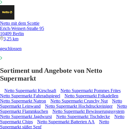
Netto mit dem Scottie
Erich-Weinert-Straße 95
10409 Berlin
3,25 km
geschlossen
Sortiment und Angebote von Netto
Supermarkt
Netto Supermarkt Kirschsaft
Netto Supermarkt Pommes Frites
Netto Supermarkt Fahrradspiegel
Netto Supermarkt Frikadellen
Netto Supermarkt Natron
Netto Supermarkt Crunchy Nut
Netto
Supermarkt Leinwand
Netto Supermarkt Hochdruckreiniger
Netto
Supermarkt Flammkuchen
Netto Supermarkt Bewässerungssystem
Netto Supermarkt Jagdwurst
Netto Supermarkt Tischdecke
Netto
Supermarkt Chips
Netto Supermarkt Batterien AA
Netto
Supermarkt süßer Senf