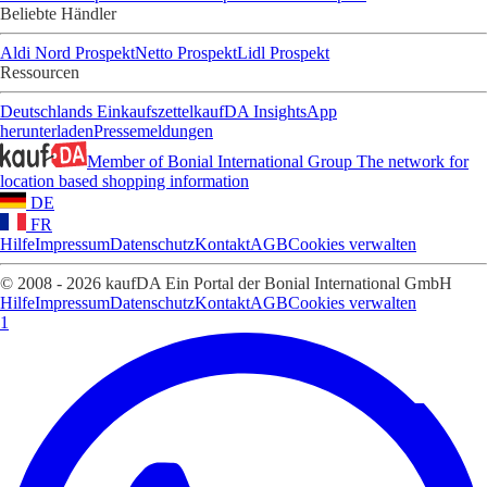
Beliebte Händler
Aldi Nord Prospekt
Netto Prospekt
Lidl Prospekt
Ressourcen
Deutschlands Einkaufszettel
kaufDA Insights
App
herunterladen
Pressemeldungen
Member of Bonial International Group
The network for
location based shopping information
DE
FR
Hilfe
Impressum
Datenschutz
Kontakt
AGB
Cookies verwalten
© 2008 - 2026 kaufDA Ein Portal der Bonial International GmbH
Hilfe
Impressum
Datenschutz
Kontakt
AGB
Cookies verwalten
1