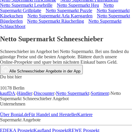
Netto Supermarkt Lesebrille
Netto Supermarkt Heu
Netto
Supermarkt Grillplatte
Netto Supermarkt Puzzle
Netto Supermarkt
Käsekuchen
Netto Supermarkt Arla Kaergarden
Netto Supermarkt
Bügelperlen
Netto Supermarkt Räucherling
Netto Supermarkt
Schlauchboot
Netto Supermarkt Schneeschieber
Schneeschieber im Angebot bei Netto Supermarkt. Bei uns findest du
günstige Preise und die besten Angebote. Blättere durch unsere
Online-Prospekte und spare beim nächsten Einkauf bares Geld.
Alle Schneeschieber Angebote in der App
Du bist hier
10178 Berlin
kaufDA
Händler
Discounter
Netto Supermarkt
Sortiment
Netto
Supermarkt Schneeschieber Angebot
Unternehmen
Über Bonial.de
Für Handel und Hersteller
Karriere
Supermarkt Angebote
EDEKA Prospekt
Kaufland Prospekt
REWE Prospekt