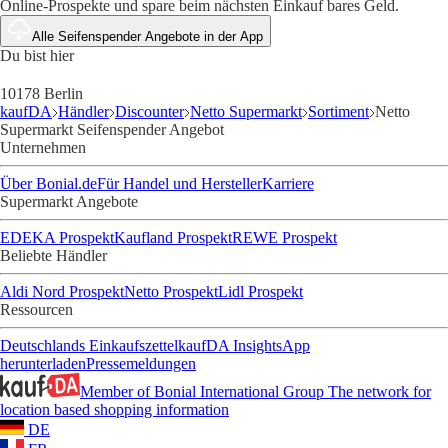
Online-Prospekte und spare beim nächsten Einkauf bares Geld.
Alle Seifenspender Angebote in der App
Du bist hier
10178 Berlin
kaufDA
Händler
Discounter
Netto Supermarkt
Sortiment
Netto
Supermarkt Seifenspender Angebot
Unternehmen
Über Bonial.de
Für Handel und Hersteller
Karriere
Supermarkt Angebote
EDEKA Prospekt
Kaufland Prospekt
REWE Prospekt
Beliebte Händler
Aldi Nord Prospekt
Netto Prospekt
Lidl Prospekt
Ressourcen
Deutschlands Einkaufszettel
kaufDA Insights
App
herunterladen
Pressemeldungen
Member of Bonial International Group
The network for
location based shopping information
DE