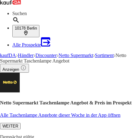
Suchen
10178 Berlin
Alle Prospekte
kaufDA
Händler
Discounter
Netto Supermarkt
Sortiment
Netto
Supermarkt Taschenlampe Angebot
Anzeigen
Netto Supermarkt Taschenlampe Angebot & Preis im Prospekt
Alle Taschenlampe Angebote dieser Woche in der App öffnen
WEITER
Demnächst gültig