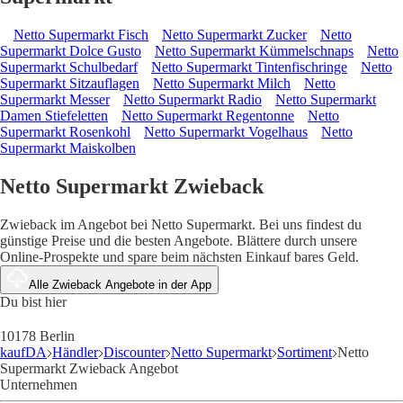
Netto Supermarkt Fisch
Netto Supermarkt Zucker
Netto
Supermarkt Dolce Gusto
Netto Supermarkt Kümmelschnaps
Netto
Supermarkt Schulbedarf
Netto Supermarkt Tintenfischringe
Netto
Supermarkt Sitzauflagen
Netto Supermarkt Milch
Netto
Supermarkt Messer
Netto Supermarkt Radio
Netto Supermarkt
Damen Stiefeletten
Netto Supermarkt Regentonne
Netto
Supermarkt Rosenkohl
Netto Supermarkt Vogelhaus
Netto
Supermarkt Maiskolben
Netto Supermarkt Zwieback
Zwieback im Angebot bei Netto Supermarkt. Bei uns findest du
günstige Preise und die besten Angebote. Blättere durch unsere
Online-Prospekte und spare beim nächsten Einkauf bares Geld.
Alle Zwieback Angebote in der App
Du bist hier
10178 Berlin
kaufDA
Händler
Discounter
Netto Supermarkt
Sortiment
Netto
Supermarkt Zwieback Angebot
Unternehmen