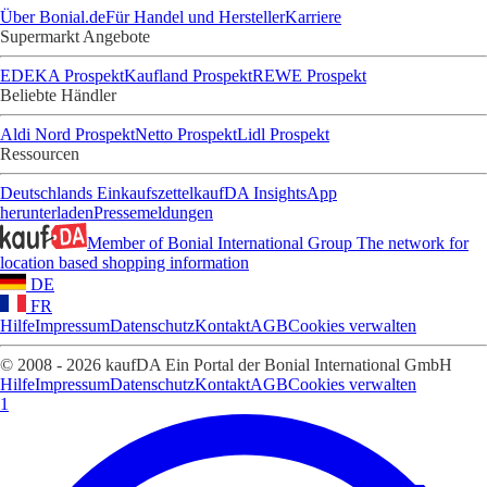
Über Bonial.de
Für Handel und Hersteller
Karriere
Supermarkt Angebote
EDEKA Prospekt
Kaufland Prospekt
REWE Prospekt
Beliebte Händler
Aldi Nord Prospekt
Netto Prospekt
Lidl Prospekt
Ressourcen
Deutschlands Einkaufszettel
kaufDA Insights
App
herunterladen
Pressemeldungen
Member of Bonial International Group
The network for
location based shopping information
DE
FR
Hilfe
Impressum
Datenschutz
Kontakt
AGB
Cookies verwalten
© 2008 - 2026 kaufDA Ein Portal der Bonial International GmbH
Hilfe
Impressum
Datenschutz
Kontakt
AGB
Cookies verwalten
1