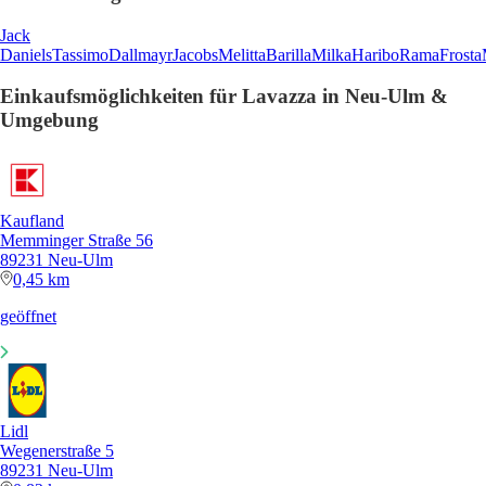
Jack
Daniels
Tassimo
Dallmayr
Jacobs
Melitta
Barilla
Milka
Haribo
Rama
Frosta
Einkaufsmöglichkeiten für Lavazza in Neu-Ulm &
Umgebung
Kaufland
Memminger Straße 56
89231 Neu-Ulm
0,45 km
geöffnet
Lidl
Wegenerstraße 5
89231 Neu-Ulm