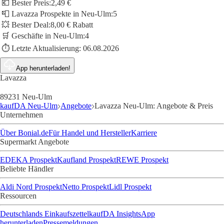
💶 Bester Preis:
2,49 €
📮 Lavazza Prospekte in Neu-Ulm:
5
💥 Bester Deal:
8,00 € Rabatt
🛒 Geschäfte in Neu-Ulm:
4
⏱️ Letzte Aktualisierung:
06.08.2026
App herunterladen!
Lavazza
89231 Neu-Ulm
kaufDA Neu-Ulm
Angebote
Lavazza Neu-Ulm: Angebote & Preis
Unternehmen
Über Bonial.de
Für Handel und Hersteller
Karriere
Supermarkt Angebote
EDEKA Prospekt
Kaufland Prospekt
REWE Prospekt
Beliebte Händler
Aldi Nord Prospekt
Netto Prospekt
Lidl Prospekt
Ressourcen
Deutschlands Einkaufszettel
kaufDA Insights
App
herunterladen
Pressemeldungen