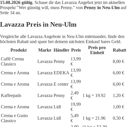
15.08.2026 gültig
. Schaue dir das Lavazza Angebot jetzt im aktuellen
Prospekt "Wer günstig will, muss Penny." von
Penny in Neu-Ulm
auf
Seite 34 an.
Lavazza Preis in Neu-Ulm
Vergleiche alle Lavazza Angebote in Neu-Ulm miteinander, finde den
höchsten Rabatt und spare bei deinem nächsten Einkauf bares Geld.
Preis pro
Produkt
Marke
Händler
Preis
Rabatt
Einheit
Caffè Crema
13,99
Lavazza
Penny
8,00 €
Classico
€
13,99
Crema e Aroma
Lavazza
EDEKA
6,00 €
€
13,99
Crema e Aroma
Lavazza
E center
6,00 €
€
2,49
Kaffeepads
Lavazza
Penny
1 kg = 19.92
1,20 €
€
19,99
Crema e Aroma
Lavazza
Lidl
1,00 €
€
Crema e Gusto
5,49
Lavazza
Lidl
1 kg = 21.96
0,50 €
Classico
€
2,99
(1 kg = 53,39–