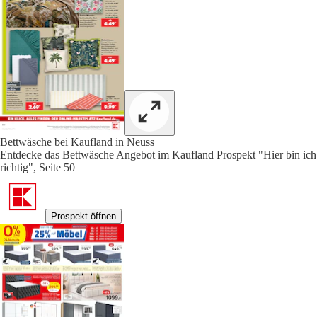
Bettwäsche bei Kaufland in Neuss
Entdecke das Bettwäsche Angebot im Kaufland Prospekt "Hier bin ich
richtig", Seite 50
Prospekt öffnen