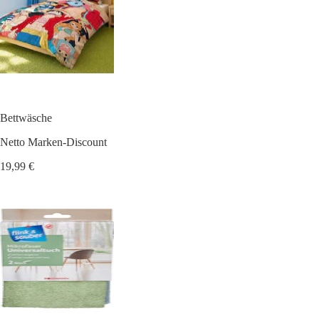
Bettwäsche
Netto Marken-Discount
19,99 €