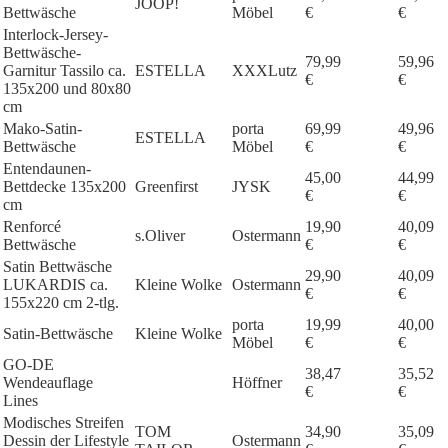
JOOP!
Bettwäsche
Möbel
€
€
Interlock-Jersey-
Bettwäsche-
79,99
59,96
Garnitur Tassilo ca.
ESTELLA
XXXLutz
€
€
135x200 und 80x80
cm
Mako-Satin-
porta
69,99
49,96
ESTELLA
Bettwäsche
Möbel
€
€
Entendaunen-
45,00
44,99
Bettdecke 135x200
Greenfirst
JYSK
€
€
cm
Renforcé
19,90
40,09
s.Oliver
Ostermann
Bettwäsche
€
€
Satin Bettwäsche
29,90
40,09
LUKARDIS ca.
Kleine Wolke
Ostermann
€
€
155x220 cm 2-tlg.
porta
19,99
40,00
Satin-Bettwäsche
Kleine Wolke
Möbel
€
€
GO-DE
38,47
35,52
Wendeauflage
Höffner
€
€
Lines
Modisches Streifen
TOM
34,90
35,09
Dessin der Lifestyle
Ostermann