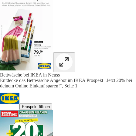
Bettwäsche bei IKEA in Neuss
Entdecke das Bettwäsche Angebot im IKEA Prospekt "Jetzt 20% bei
deinem Online Einkauf sparen!", Seite 1
Prospekt öffnen