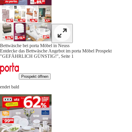
Bettwäsche bei porta Möbel in Neuss
Entdecke das Bettwäsche Angebot im porta Möbel Prospekt
"GEFÄHRLICH GÜNSTIG!", Seite 1
Prospekt öffnen
endet bald