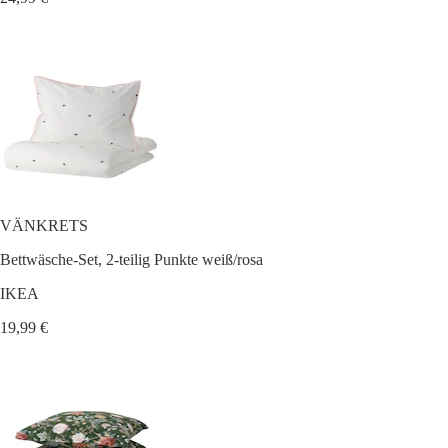
VÄNKRETS
Bettwäsche-Set, 2-teilig Punkte weiß/rosa
IKEA
19,99 €