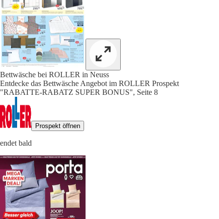
Bettwäsche bei ROLLER in Neuss
Entdecke das Bettwäsche Angebot im ROLLER Prospekt
"RABATTE-RABATZ SUPER BONUS", Seite 8
Prospekt öffnen
endet bald