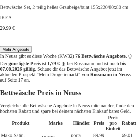
Bettwäsche-Set, 2-teilig helles Graubeige/bunt 155x220/80x80 cm
IKEA
29,99 €
Mehr Angebote
In Neuss gibt es diese Woche (KW32)
76 Bettwäsche Angebote.
👆
Der
günstigste Preis
ist
1,79 €
🥇 bei Rossmann und ist noch
bis
07.08.2026 gültig
. Schaue dir das Bettwäsche Angebot jetzt im
aktuellen Prospekt "Mein Drogeriemarkt" von
Rossmann in Neuss
auf Seite 17 an.
Bettwäsche Preis in Neuss
Vergleiche alle Bettwäsche Angebote in Neuss miteinander, finde den
höchsten Rabatt und spare bei deinem nächsten Einkauf bares Geld.
Preis
Produkt
Marke
Händler
Preis
pro
Rabatt
Einheit
Mako-Satin-
porta
89,99
69,01