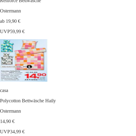
Renforcé Bettwäsche
Ostermann
ab 19,90 €
UVP
59,99 €
casa
Polycotton Bettwäsche Haily
Ostermann
14,90 €
UVP
34,99 €