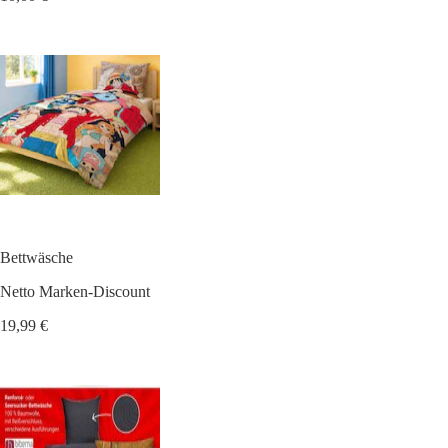
Bettwäsche
Netto Marken-Discount
19,99 €