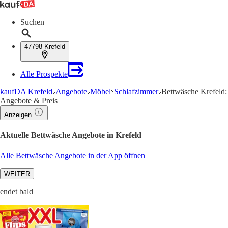
Suchen
47798 Krefeld
Alle Prospekte
kaufDA Krefeld
Angebote
Möbel
Schlafzimmer
Bettwäsche Krefeld:
Angebote & Preis
Anzeigen
Aktuelle Bettwäsche Angebote in Krefeld
Alle Bettwäsche Angebote in der App öffnen
WEITER
endet bald