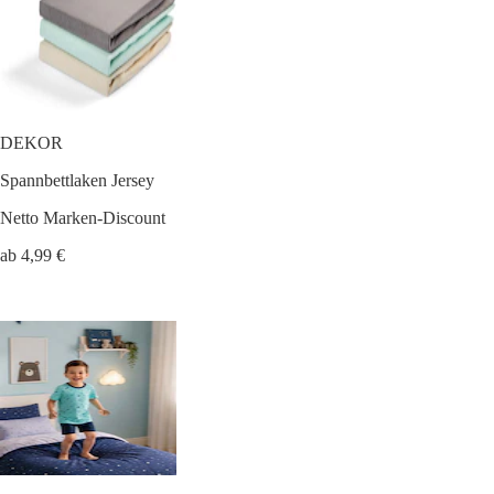
DEKOR
Spannbettlaken Jersey
Netto Marken-Discount
ab 4,99 €