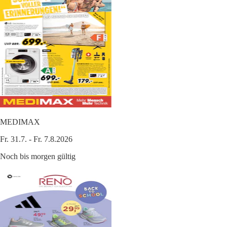
MEDIMAX
Fr. 31.7. - Fr. 7.8.2026
Noch bis morgen gültig