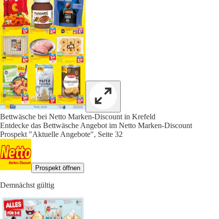
Bettwäsche bei Netto Marken-Discount in Krefeld
Entdecke das Bettwäsche Angebot im Netto Marken-Discount
Prospekt "Aktuelle Angebote", Seite 32
Prospekt öffnen
Demnächst gültig