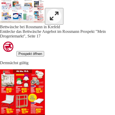
Bettwäsche bei Rossmann in Krefeld
Entdecke das Bettwäsche Angebot im Rossmann Prospekt "Mein
Drogeriemarkt", Seite 17
Prospekt öffnen
Demnächst gültig