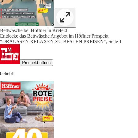
Bettwäsche bei Höffner in Krefeld
Entdecke das Bettwäsche Angebot im Höffner Prospekt
"DRAUSSEN RELAXEN ZU BESTEN PREISEN", Seite 1
Prospekt öffnen
beliebt