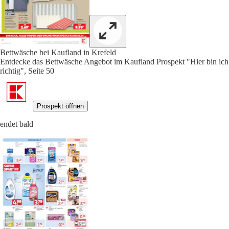
Bettwäsche bei Kaufland in Krefeld
Entdecke das Bettwäsche Angebot im Kaufland Prospekt "Hier bin ich
richtig", Seite 50
Prospekt öffnen
endet bald