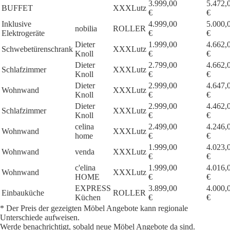
3.999,00
5.472,
BUFFET
XXXLutz
€
€
Inklusive
4.999,00
5.000,
nobilia
ROLLER
Elektrogeräte
€
€
Dieter
1.999,00
4.662,
Schwebetürenschrank
XXXLutz
Knoll
€
€
Dieter
2.799,00
4.662,
Schlafzimmer
XXXLutz
Knoll
€
€
Dieter
2.999,00
4.647,
Wohnwand
XXXLutz
Knoll
€
€
Dieter
2.999,00
4.462,
Schlafzimmer
XXXLutz
Knoll
€
€
celina
2.499,00
4.246,
Wohnwand
XXXLutz
home
€
€
1.999,00
4.023,
Wohnwand
venda
XXXLutz
€
€
c'elina
1.999,00
4.016,
Wohnwand
XXXLutz
HOME
€
€
EXPRESS
3.899,00
4.000,
Einbauküche
ROLLER
Küchen
€
€
* Der Preis der gezeigten Möbel Angebote kann regionale
Unterschiede aufweisen.
Werde benachrichtigt, sobald neue Möbel Angebote da sind.