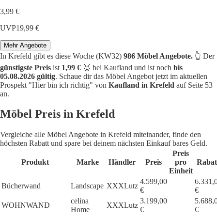
3,99 €
UVP
19,99 €
Mehr Angebote
In Krefeld gibt es diese Woche (KW32)
986 Möbel Angebote.
👆 Der
günstigste Preis
ist
1,99 €
🥇 bei Kaufland und ist noch
bis
05.08.2026 gültig
. Schaue dir das Möbel Angebot jetzt im aktuellen
Prospekt "Hier bin ich richtig" von
Kaufland in Krefeld
auf Seite 53
an.
Möbel Preis in Krefeld
Vergleiche alle Möbel Angebote in Krefeld miteinander, finde den
höchsten Rabatt und spare bei deinem nächsten Einkauf bares Geld.
Preis
Produkt
Marke
Händler
Preis
pro
Rabat
Einheit
4.599,00
6.331,
Bücherwand
Landscape
XXXLutz
€
€
celina
3.199,00
5.688,
WOHNWAND
XXXLutz
Home
€
€