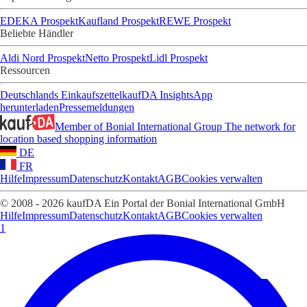
EDEKA Prospekt
Kaufland Prospekt
REWE Prospekt
Beliebte Händler
Aldi Nord Prospekt
Netto Prospekt
Lidl Prospekt
Ressourcen
Deutschlands Einkaufszettel
kaufDA Insights
App
herunterladen
Pressemeldungen
Member of Bonial International Group
The network for
location based shopping information
DE
FR
Hilfe
Impressum
Datenschutz
Kontakt
AGB
Cookies verwalten
© 2008 - 2026 kaufDA Ein Portal der Bonial International GmbH
Hilfe
Impressum
Datenschutz
Kontakt
AGB
Cookies verwalten
1