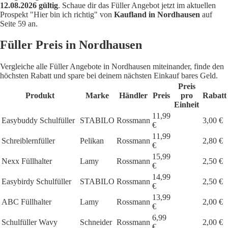
12.08.2026 gültig
. Schaue dir das Füller Angebot jetzt im aktuellen
Prospekt "Hier bin ich richtig" von
Kaufland in Nordhausen
auf
Seite 59 an.
Füller Preis in Nordhausen
Vergleiche alle Füller Angebote in Nordhausen miteinander, finde den
höchsten Rabatt und spare bei deinem nächsten Einkauf bares Geld.
Preis
Produkt
Marke
Händler
Preis
pro
Rabatt
Einheit
11,99
Easybuddy Schulfüller
STABILO
Rossmann
3,00 €
€
11,99
Schreiblernfüller
Pelikan
Rossmann
2,80 €
€
15,99
Nexx Füllhalter
Lamy
Rossmann
2,50 €
€
14,99
Easybirdy Schulfüller
STABILO
Rossmann
2,50 €
€
13,99
ABC Füllhalter
Lamy
Rossmann
2,00 €
€
6,99
Schulfüller Wavy
Schneider
Rossmann
2,00 €
€