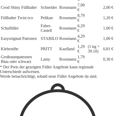
7,99
Ceod Shiny Füllhalter
Schneider
Rossmann
2,00 €
€
8,79
Füllhalter Twist eco
Pelikan
Rossmann
1,20 €
€
Faber-
6,29
Schulfüller
Rossmann
1,00 €
Castell
€
4,29
Easyoriginal Patronen
STABILO
Rossmann
1,00 €
€
1,29
(1 kg =
Klebestifte
PRITT
Kaufland
0,81 €
€
39.10)
Großraumpatronen
1,79
Lamy
Rossmann
0,30 €
Blau oder schwarz
€
* Der Preis der gezeigten Füller Angebote kann regionale
Unterschiede aufweisen.
Werde benachrichtigt, sobald neue Füller Angebote da sind.
1