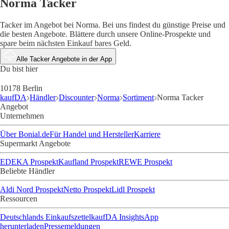
Norma Tacker
Tacker im Angebot bei Norma. Bei uns findest du günstige Preise und
die besten Angebote. Blättere durch unsere Online-Prospekte und
spare beim nächsten Einkauf bares Geld.
Alle Tacker Angebote in der App
Du bist hier
10178 Berlin
kaufDA
Händler
Discounter
Norma
Sortiment
Norma Tacker
Angebot
Unternehmen
Über Bonial.de
Für Handel und Hersteller
Karriere
Supermarkt Angebote
EDEKA Prospekt
Kaufland Prospekt
REWE Prospekt
Beliebte Händler
Aldi Nord Prospekt
Netto Prospekt
Lidl Prospekt
Ressourcen
Deutschlands Einkaufszettel
kaufDA Insights
App
herunterladen
Pressemeldungen