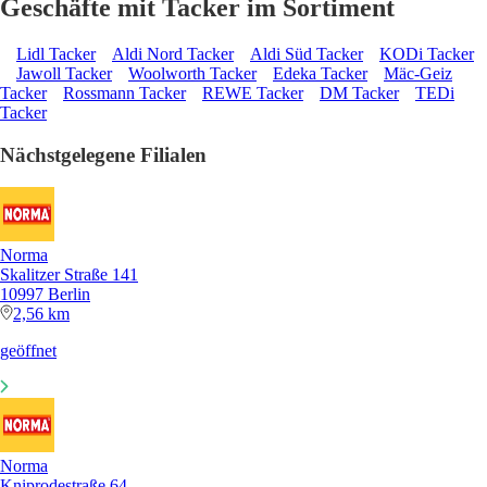
Geschäfte mit Tacker im Sortiment
Lidl Tacker
Aldi Nord Tacker
Aldi Süd Tacker
KODi Tacker
Jawoll Tacker
Woolworth Tacker
Edeka Tacker
Mäc-Geiz
Tacker
Rossmann Tacker
REWE Tacker
DM Tacker
TEDi
Tacker
Nächstgelegene Filialen
Norma
Skalitzer Straße 141
10997 Berlin
2,56 km
geöffnet
Norma
Kniprodestraße 64