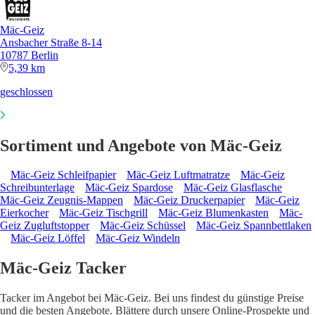
Mäc-Geiz
Ansbacher Straße 8-14
10787 Berlin
5,39 km
geschlossen
Sortiment und Angebote von Mäc-Geiz
Mäc-Geiz Schleifpapier
Mäc-Geiz Luftmatratze
Mäc-Geiz
Schreibunterlage
Mäc-Geiz Spardose
Mäc-Geiz Glasflasche
Mäc-Geiz Zeugnis-Mappen
Mäc-Geiz Druckerpapier
Mäc-Geiz
Eierkocher
Mäc-Geiz Tischgrill
Mäc-Geiz Blumenkasten
Mäc-
Geiz Zugluftstopper
Mäc-Geiz Schüssel
Mäc-Geiz Spannbettlaken
Mäc-Geiz Löffel
Mäc-Geiz Windeln
Mäc-Geiz Tacker
Tacker im Angebot bei Mäc-Geiz. Bei uns findest du günstige Preise
und die besten Angebote. Blättere durch unsere Online-Prospekte und