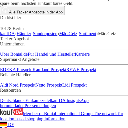
spare beim nächsten Einkauf bares Geld.
Alle Tacker Angebote in der App
Du bist hier
10178 Berlin
kaufDA
Händler
Sonderposten
Mäc-Geiz
Sortiment
Mäc-Geiz
Tacker Angebot
Unternehmen
Über Bonial.de
Für Handel und Hersteller
Karriere
Supermarkt Angebote
EDEKA Prospekt
Kaufland Prospekt
REWE Prospekt
Beliebte Händler
Aldi Nord Prospekt
Netto Prospekt
Lidl Prospekt
Ressourcen
Deutschlands Einkaufszettel
kaufDA Insights
App
herunterladen
Pressemeldungen
Member of Bonial International Group
The network for
location based shopping information
DE