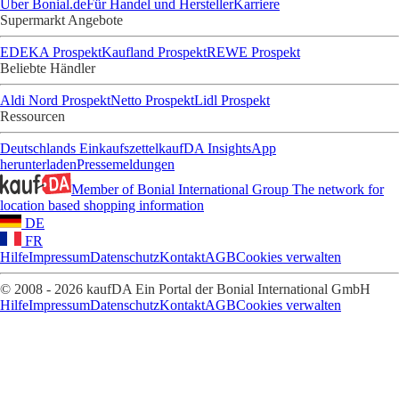
Über Bonial.de
Für Handel und Hersteller
Karriere
Supermarkt Angebote
EDEKA Prospekt
Kaufland Prospekt
REWE Prospekt
Beliebte Händler
Aldi Nord Prospekt
Netto Prospekt
Lidl Prospekt
Ressourcen
Deutschlands Einkaufszettel
kaufDA Insights
App
herunterladen
Pressemeldungen
Member of Bonial International Group
The network for
location based shopping information
DE
FR
Hilfe
Impressum
Datenschutz
Kontakt
AGB
Cookies verwalten
© 2008 - 2026 kaufDA Ein Portal der Bonial International GmbH
Hilfe
Impressum
Datenschutz
Kontakt
AGB
Cookies verwalten