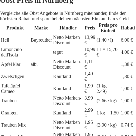
Obst Preis in Nürnberg
Vergleiche alle Obst Angebote in Nürnberg miteinander, finde den
höchsten Rabatt und spare bei deinem nächsten Einkauf bares Geld.
Preis pro
Produkt
Marke
Händler
Preis
Rabatt
Einheit
Netto Marken-
13,99
Hell
Bayreuther
(1.40 / l)
6,00 €
Discount
€
Limoncino
10,99
1 l = 15,70
tegut
4,00 €
dell'Isola
€
€
Netto Marken-
1,11
Apfel klar
albi
1,38 €
Discount
€
1,49
Zwetschgen
Kaufland
1,30 €
€
Tafeläpfel
1,99
(1 kg =
Kaufland
1,00 €
Cameo
€
2.49)
Netto Marken-
3,99
Trauben
(2.66 / kg)
1,00 €
Discount
€
2,99
Orangen
Kaufland
1 kg = 1.50
1,00 €
€
Netto Marken-
1,95
Trauben Mix
(3.90 / kg)
0,74 €
Discount
€
Netto Marken-
1,95