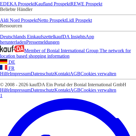
EDEKA Prospekt
Kaufland Prospekt
REWE Prospekt
Beliebte Händler
Aldi Nord Prospekt
Netto Prospekt
Lidl Prospekt
Ressourcen
Deutschlands Einkaufszettel
kaufDA Insights
App
herunterladen
Pressemeldungen
Member of Bonial International Group
The network for
location based shopping information
DE
FR
Hilfe
Impressum
Datenschutz
Kontakt
AGB
Cookies verwalten
© 2008 - 2026 kaufDA Ein Portal der Bonial International GmbH
Hilfe
Impressum
Datenschutz
Kontakt
AGB
Cookies verwalten
1