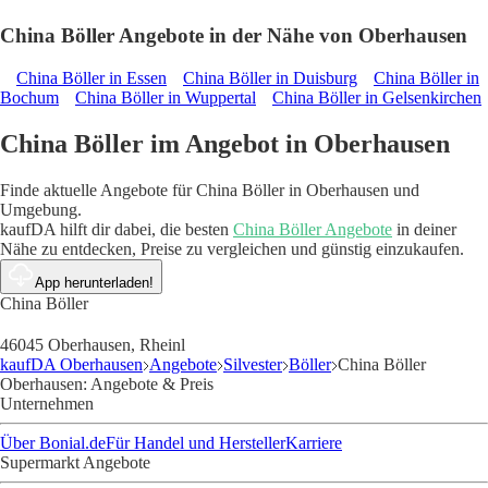
China Böller Angebote in der Nähe von Oberhausen
China Böller in Essen
China Böller in Duisburg
China Böller in
Bochum
China Böller in Wuppertal
China Böller in Gelsenkirchen
China Böller im Angebot in Oberhausen
Finde aktuelle Angebote für China Böller in Oberhausen und
Umgebung.
kaufDA hilft dir dabei, die besten
China Böller Angebote
in deiner
Nähe zu entdecken, Preise zu vergleichen und günstig einzukaufen.
App herunterladen!
China Böller
46045 Oberhausen, Rheinl
kaufDA Oberhausen
Angebote
Silvester
Böller
China Böller
Oberhausen: Angebote & Preis
Unternehmen
Über Bonial.de
Für Handel und Hersteller
Karriere
Supermarkt Angebote