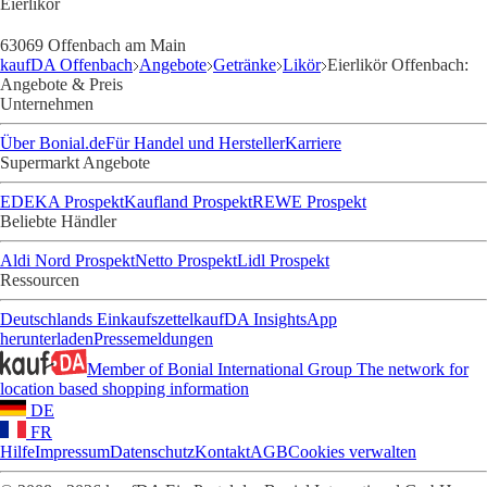
Eierlikör
63069 Offenbach am Main
kaufDA Offenbach
Angebote
Getränke
Likör
Eierlikör Offenbach:
Angebote & Preis
Unternehmen
Über Bonial.de
Für Handel und Hersteller
Karriere
Supermarkt Angebote
EDEKA Prospekt
Kaufland Prospekt
REWE Prospekt
Beliebte Händler
Aldi Nord Prospekt
Netto Prospekt
Lidl Prospekt
Ressourcen
Deutschlands Einkaufszettel
kaufDA Insights
App
herunterladen
Pressemeldungen
Member of Bonial International Group
The network for
location based shopping information
DE
FR
Hilfe
Impressum
Datenschutz
Kontakt
AGB
Cookies verwalten