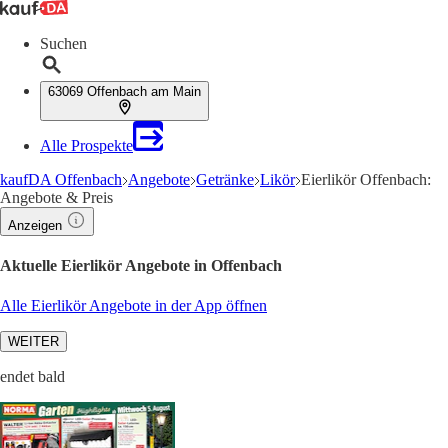
Suchen
63069 Offenbach am Main
Alle Prospekte
kaufDA Offenbach
Angebote
Getränke
Likör
Eierlikör Offenbach:
Angebote & Preis
Anzeigen
Aktuelle Eierlikör Angebote in Offenbach
Alle Eierlikör Angebote in der App öffnen
WEITER
endet bald