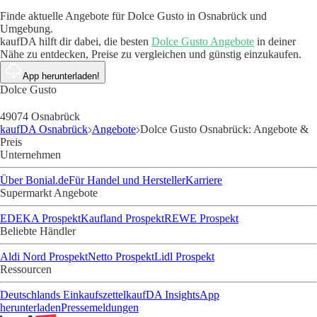
Finde aktuelle Angebote für Dolce Gusto in Osnabrück und
Umgebung.
kaufDA hilft dir dabei, die besten
Dolce Gusto Angebote
in deiner
Nähe zu entdecken, Preise zu vergleichen und günstig einzukaufen.
App herunterladen!
Dolce Gusto
49074 Osnabrück
kaufDA Osnabrück
Angebote
Dolce Gusto Osnabrück: Angebote &
Preis
Unternehmen
Über Bonial.de
Für Handel und Hersteller
Karriere
Supermarkt Angebote
EDEKA Prospekt
Kaufland Prospekt
REWE Prospekt
Beliebte Händler
Aldi Nord Prospekt
Netto Prospekt
Lidl Prospekt
Ressourcen
Deutschlands Einkaufszettel
kaufDA Insights
App
herunterladen
Pressemeldungen