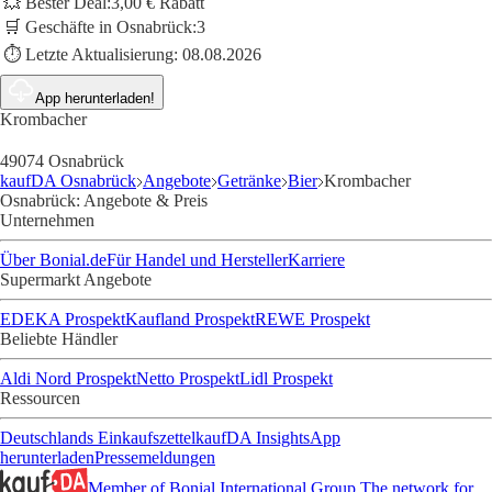
💥 Bester Deal:
3,00 € Rabatt
🛒 Geschäfte in Osnabrück:
3
⏱️ Letzte Aktualisierung:
08.08.2026
App herunterladen!
Krombacher
49074 Osnabrück
kaufDA Osnabrück
Angebote
Getränke
Bier
Krombacher
Osnabrück: Angebote & Preis
Unternehmen
Über Bonial.de
Für Handel und Hersteller
Karriere
Supermarkt Angebote
EDEKA Prospekt
Kaufland Prospekt
REWE Prospekt
Beliebte Händler
Aldi Nord Prospekt
Netto Prospekt
Lidl Prospekt
Ressourcen
Deutschlands Einkaufszettel
kaufDA Insights
App
herunterladen
Pressemeldungen
Member of Bonial International Group
The network for