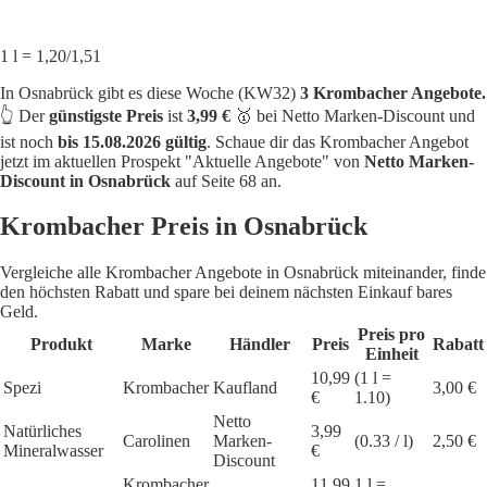
1 l = 1,20/1,51
In Osnabrück gibt es diese Woche (KW32)
3 Krombacher Angebote.
👆 Der
günstigste Preis
ist
3,99 €
🥇 bei Netto Marken-Discount und
ist noch
bis 15.08.2026 gültig
. Schaue dir das Krombacher Angebot
jetzt im aktuellen Prospekt "Aktuelle Angebote" von
Netto Marken-
Discount in Osnabrück
auf Seite 68 an.
Krombacher Preis in Osnabrück
Vergleiche alle Krombacher Angebote in Osnabrück miteinander, finde
den höchsten Rabatt und spare bei deinem nächsten Einkauf bares
Geld.
Preis pro
Produkt
Marke
Händler
Preis
Rabatt
Einheit
10,99
(1 l =
Spezi
Krombacher
Kaufland
3,00 €
€
1.10)
Netto
Natürliches
3,99
Carolinen
Marken-
(0.33 / l)
2,50 €
Mineralwasser
€
Discount
Krombacher
11,99
1 l =