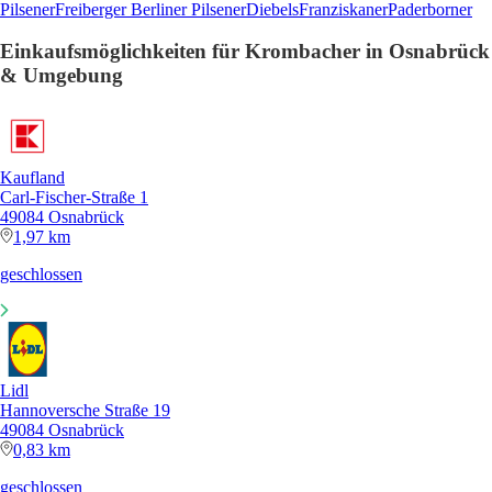
Pilsener
Freiberger
Berliner Pilsener
Diebels
Franziskaner
Paderborner
Einkaufsmöglichkeiten für Krombacher in Osnabrück
& Umgebung
Kaufland
Carl-Fischer-Straße 1
49084 Osnabrück
1,97 km
geschlossen
Lidl
Hannoversche Straße 19
49084 Osnabrück
0,83 km
geschlossen