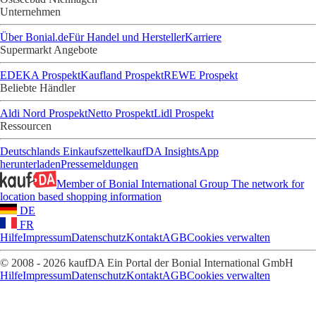
Unternehmen
Über Bonial.de
Für Handel und Hersteller
Karriere
Supermarkt Angebote
EDEKA Prospekt
Kaufland Prospekt
REWE Prospekt
Beliebte Händler
Aldi Nord Prospekt
Netto Prospekt
Lidl Prospekt
Ressourcen
Deutschlands Einkaufszettel
kaufDA Insights
App
herunterladen
Pressemeldungen
Member of Bonial International Group
The network for
location based shopping information
DE
FR
Hilfe
Impressum
Datenschutz
Kontakt
AGB
Cookies verwalten
© 2008 - 2026 kaufDA Ein Portal der Bonial International GmbH
Hilfe
Impressum
Datenschutz
Kontakt
AGB
Cookies verwalten