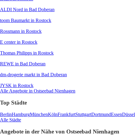
ALDI Nord
in Bad Doberan
toom Baumarkt
in Rostock
Rossmann
in Rostock
E center
in Rostock
Thomas Philipps
in Rostock
REWE
in Bad Doberan
dm-drogerie markt
in Bad Doberan
JYSK
in Rostock
Alle Angebote in Ostseebad Nienhagen
Top Städte
Berlin
Hamburg
München
Köln
Frankfurt
Stuttgart
Dortmund
Essen
Düssel
Alle Städte
Angebote in der Nähe von Ostseebad Nienhagen