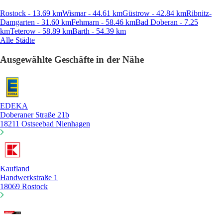
Rostock - 13.69 km
Wismar - 44.61 km
Güstrow - 42.84 km
Ribnitz-
Damgarten - 31.60 km
Fehmarn - 58.46 km
Bad Doberan - 7.25
km
Teterow - 58.89 km
Barth - 54.39 km
Alle Städte
Ausgewählte Geschäfte in der Nähe
EDEKA
Doberaner Straße 21b
18211 Ostseebad Nienhagen
Kaufland
Handwerkstraße 1
18069 Rostock