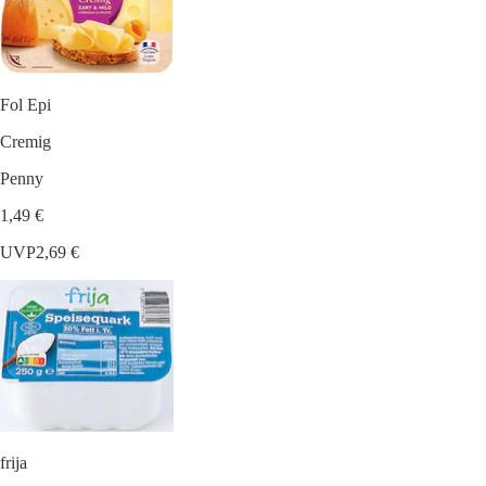
Fol Epi
Cremig
Penny
1,49 €
UVP
2,69 €
frija