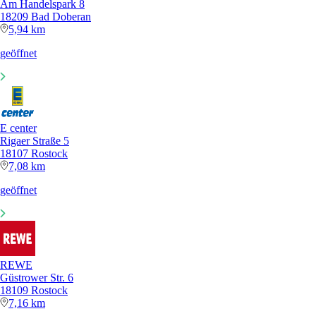
Am Handelspark 8
18209 Bad Doberan
5,94 km
geöffnet
E center
Rigaer Straße 5
18107 Rostock
7,08 km
geöffnet
REWE
Güstrower Str. 6
18109 Rostock
7,16 km