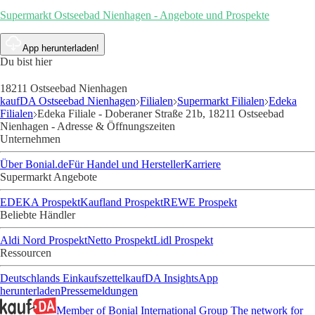
Supermarkt Ostseebad Nienhagen - Angebote und Prospekte
App herunterladen!
Du bist hier
18211 Ostseebad Nienhagen
kaufDA Ostseebad Nienhagen
Filialen
Supermarkt Filialen
Edeka
Filialen
Edeka Filiale - Doberaner Straße 21b, 18211 Ostseebad
Nienhagen - Adresse & Öffnungszeiten
Unternehmen
Über Bonial.de
Für Handel und Hersteller
Karriere
Supermarkt Angebote
EDEKA Prospekt
Kaufland Prospekt
REWE Prospekt
Beliebte Händler
Aldi Nord Prospekt
Netto Prospekt
Lidl Prospekt
Ressourcen
Deutschlands Einkaufszettel
kaufDA Insights
App
herunterladen
Pressemeldungen
Member of Bonial International Group
The network for