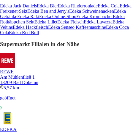
Edeka Jack Daniels
Edeka Bier
Edeka Rinderroulade
Edeka Cola
Edeka
Freixenet-Sekt
Edeka Ben and Jerry's
Edeka Schweinenacken
Edeka
Getränke
Edeka Raki
Edeka Online-Shop
Edeka Krombacher
Edeka
Rotkäppchen Sekt
Edeka Lillet
Edeka Fleisch
Edeka Lavazza
Edeka
Veltins
Edeka Hackfleisch
Edeka Senseo Kaffeemaschine
Edeka Coca
Cola
Edeka Red Bull
Supermarkt Filialen in der Nähe
REWE
Am Mühlenfließ 1
18209 Bad Doberan
5,57 km
geöffnet
EDEKA