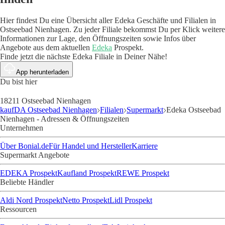
Hier findest Du eine Übersicht aller Edeka Geschäfte und Filialen in
Ostseebad Nienhagen. Zu jeder Filiale bekommst Du per Klick weitere
Informationen zur Lage, den Öffnungszeiten sowie Infos über
Angebote aus dem aktuellen
Edeka
Prospekt.
Finde jetzt die nächste Edeka Filiale in Deiner Nähe!
App herunterladen
Du bist hier
18211 Ostseebad Nienhagen
kaufDA Ostseebad Nienhagen
Filialen
Supermarkt
Edeka Ostseebad
Nienhagen - Adressen & Öffnungszeiten
Unternehmen
Über Bonial.de
Für Handel und Hersteller
Karriere
Supermarkt Angebote
EDEKA Prospekt
Kaufland Prospekt
REWE Prospekt
Beliebte Händler
Aldi Nord Prospekt
Netto Prospekt
Lidl Prospekt
Ressourcen