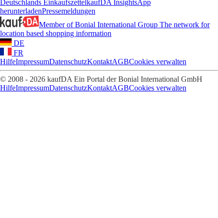
Deutschlands Einkaufszettel
kaufDA Insights
App
herunterladen
Pressemeldungen
Member of Bonial International Group
The network for
location based shopping information
DE
FR
Hilfe
Impressum
Datenschutz
Kontakt
AGB
Cookies verwalten
© 2008 - 2026 kaufDA Ein Portal der Bonial International GmbH
Hilfe
Impressum
Datenschutz
Kontakt
AGB
Cookies verwalten