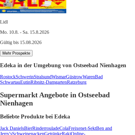
Lidl
Mo. 10.8. - Sa. 15.8.2026
Gültig bis 15.08.2026
Mehr Prospekte
Edeka in der Umgebung von Ostseebad Nienhagen
Rostock
Schwerin
Stralsund
Wismar
Güstrow
Waren
Bad
Schwartau
Eutin
Ribnitz-Damgarten
Ratzeburg
Supermarkt Angebote in Ostseebad
Nienhagen
Beliebte Produkte bei Edeka
Jack Daniels
Bier
Rinderroulade
Cola
Freixenet-Sekt
Ben and
Jerry's
Schweinenacken
Getränke
Raki
Online-