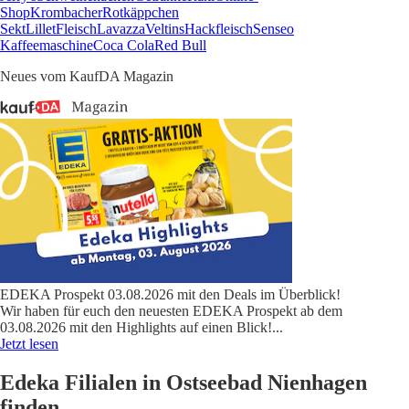
Shop
Krombacher
Rotkäppchen
Sekt
Lillet
Fleisch
Lavazza
Veltins
Hackfleisch
Senseo
Kaffeemaschine
Coca Cola
Red Bull
Neues vom KaufDA Magazin
EDEKA Prospekt 03.08.2026 mit den Deals im Überblick!
Wir haben für euch den neuesten EDEKA Prospekt ab dem
03.08.2026 mit den Highlights auf einen Blick!
...
Jetzt lesen
Edeka Filialen in Ostseebad Nienhagen
finden