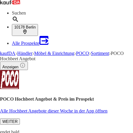
Suchen
10178 Berlin
Alle Prospekte
kaufDA
Händler
Möbel & Einrichtung
POCO
Sortiment
POCO
Hochbeet Angebot
Anzeigen
POCO Hochbeet Angebot & Preis im Prospekt
Alle Hochbeet Angebote dieser Woche in der App öffnen
WEITER
endet bald