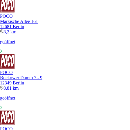
POCO
Märkische Allee 161
12681 Berlin
8,2 km
geöffnet
POCO
Buckower Damm 7 - 9
12349 Berlin
8,81 km
geöffnet
POCO