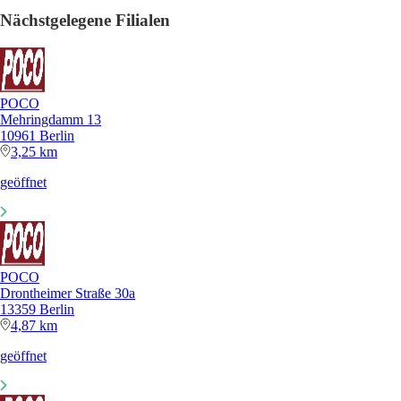
Nächstgelegene Filialen
POCO
Mehringdamm 13
10961 Berlin
3,25 km
geöffnet
POCO
Drontheimer Straße 30a
13359 Berlin
4,87 km
geöffnet