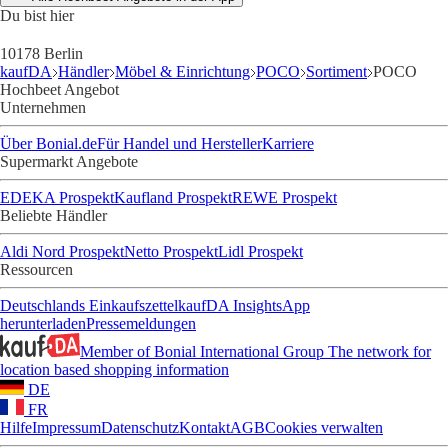
Du bist hier
10178 Berlin
kaufDA
Händler
Möbel & Einrichtung
POCO
Sortiment
POCO
Hochbeet Angebot
Unternehmen
Über Bonial.de
Für Handel und Hersteller
Karriere
Supermarkt Angebote
EDEKA Prospekt
Kaufland Prospekt
REWE Prospekt
Beliebte Händler
Aldi Nord Prospekt
Netto Prospekt
Lidl Prospekt
Ressourcen
Deutschlands Einkaufszettel
kaufDA Insights
App
herunterladen
Pressemeldungen
Member of Bonial International Group
The network for
location based shopping information
DE
FR
Hilfe
Impressum
Datenschutz
Kontakt
AGB
Cookies verwalten