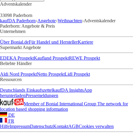
Adventskalender
33098 Paderborn
kaufDA Paderborn
Angebote
Weihnachten
Adventskalender
Paderborn: Angebote & Preis
Unternehmen
Über Bonial.de
Für Handel und Hersteller
Karriere
Supermarkt Angebote
EDEKA Prospekt
Kaufland Prospekt
REWE Prospekt
Beliebte Händler
Aldi Nord Prospekt
Netto Prospekt
Lidl Prospekt
Ressourcen
Deutschlands Einkaufszettel
kaufDA Insights
App
herunterladen
Pressemeldungen
Member of Bonial International Group
The network for
location based shopping information
DE
FR
Hilfe
Impressum
Datenschutz
Kontakt
AGB
Cookies verwalten