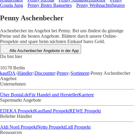
Gouda Jung
Penny Bistro Baguettes
Penny Weihnachtsfiguren
Penny Aschenbecher
Aschenbecher im Angebot bei Penny. Bei uns findest du günstige
Preise und die besten Angebote. Blättere durch unsere Online-
Prospekte und spare beim nächsten Einkauf bares Geld.
Alle Aschenbecher Angebote in der App
Du bist hier
10178 Berlin
kaufDA
Händler
Discounter
Penny
Sortiment
Penny Aschenbecher
Angebot
Unternehmen
Über Bonial.de
Für Handel und Hersteller
Karriere
Supermarkt Angebote
EDEKA Prospekt
Kaufland Prospekt
REWE Prospekt
Beliebte Händler
Aldi Nord Prospekt
Netto Prospekt
Lidl Prospekt
Ressourcen