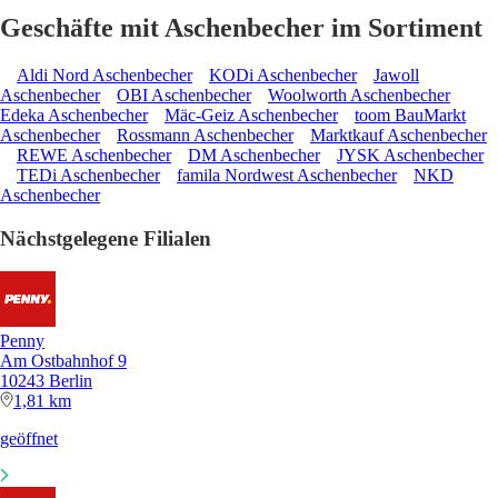
Geschäfte mit Aschenbecher im Sortiment
Aldi Nord Aschenbecher
KODi Aschenbecher
Jawoll
Aschenbecher
OBI Aschenbecher
Woolworth Aschenbecher
Edeka Aschenbecher
Mäc-Geiz Aschenbecher
toom BauMarkt
Aschenbecher
Rossmann Aschenbecher
Marktkauf Aschenbecher
REWE Aschenbecher
DM Aschenbecher
JYSK Aschenbecher
TEDi Aschenbecher
famila Nordwest Aschenbecher
NKD
Aschenbecher
Nächstgelegene Filialen
Penny
Am Ostbahnhof 9
10243 Berlin
1,81 km
geöffnet