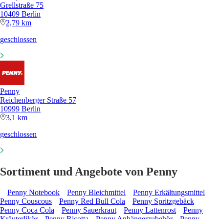
Grellstraße 75
10409 Berlin
2,79 km
geschlossen
Penny
Reichenberger Straße 57
10999 Berlin
3,1 km
geschlossen
Sortiment und Angebote von Penny
Penny Notebook
Penny Bleichmittel
Penny Erkältungsmittel
Penny Couscous
Penny Red Bull Cola
Penny Spritzgebäck
Penny Coca Cola
Penny Sauerkraut
Penny Lattenrost
Penny
Kräuterlikör
Penny Ricotta
Penny Anhängerzubehör
Penny