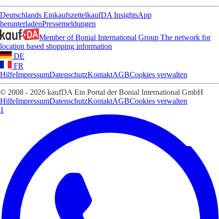
Deutschlands Einkaufszettel
kaufDA Insights
App
herunterladen
Pressemeldungen
Member of Bonial International Group
The network for
location based shopping information
DE
FR
Hilfe
Impressum
Datenschutz
Kontakt
AGB
Cookies verwalten
© 2008 - 2026 kaufDA Ein Portal der Bonial International GmbH
Hilfe
Impressum
Datenschutz
Kontakt
AGB
Cookies verwalten
1