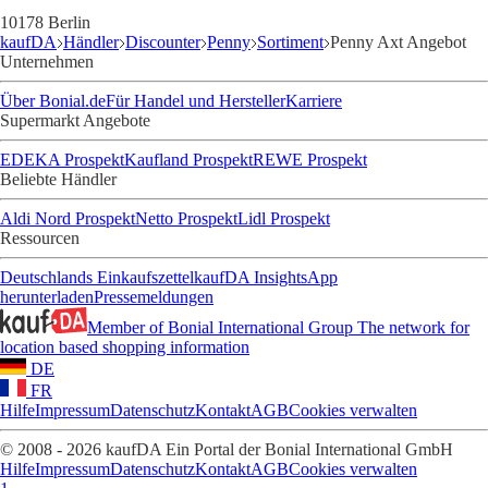
10178 Berlin
kaufDA
Händler
Discounter
Penny
Sortiment
Penny Axt Angebot
Unternehmen
Über Bonial.de
Für Handel und Hersteller
Karriere
Supermarkt Angebote
EDEKA Prospekt
Kaufland Prospekt
REWE Prospekt
Beliebte Händler
Aldi Nord Prospekt
Netto Prospekt
Lidl Prospekt
Ressourcen
Deutschlands Einkaufszettel
kaufDA Insights
App
herunterladen
Pressemeldungen
Member of Bonial International Group
The network for
location based shopping information
DE
FR
Hilfe
Impressum
Datenschutz
Kontakt
AGB
Cookies verwalten
© 2008 - 2026 kaufDA Ein Portal der Bonial International GmbH
Hilfe
Impressum
Datenschutz
Kontakt
AGB
Cookies verwalten