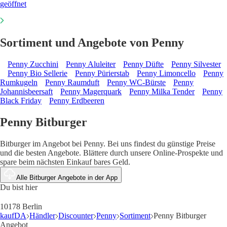
geöffnet
Sortiment und Angebote von Penny
Penny Zucchini
Penny Aluleiter
Penny Düfte
Penny Silvester
Penny Bio Sellerie
Penny Pürierstab
Penny Limoncello
Penny
Rumkugeln
Penny Raumduft
Penny WC-Bürste
Penny
Johannisbeersaft
Penny Magerquark
Penny Milka Tender
Penny
Black Friday
Penny Erdbeeren
Penny Bitburger
Bitburger im Angebot bei Penny. Bei uns findest du günstige Preise
und die besten Angebote. Blättere durch unsere Online-Prospekte und
spare beim nächsten Einkauf bares Geld.
Alle Bitburger Angebote in der App
Du bist hier
10178 Berlin
kaufDA
Händler
Discounter
Penny
Sortiment
Penny Bitburger
Angebot