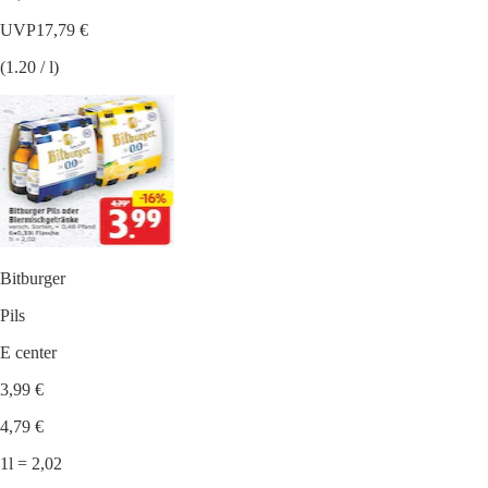
UVP
17,79 €
(1.20 / l)
Bitburger
Pils
E center
3,99 €
4,79 €
1l = 2,02