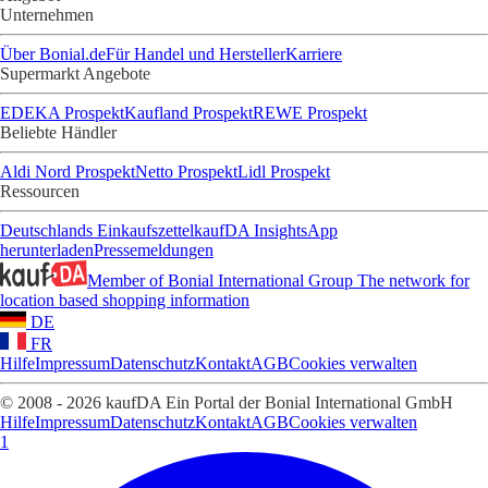
Unternehmen
Über Bonial.de
Für Handel und Hersteller
Karriere
Supermarkt Angebote
EDEKA Prospekt
Kaufland Prospekt
REWE Prospekt
Beliebte Händler
Aldi Nord Prospekt
Netto Prospekt
Lidl Prospekt
Ressourcen
Deutschlands Einkaufszettel
kaufDA Insights
App
herunterladen
Pressemeldungen
Member of Bonial International Group
The network for
location based shopping information
DE
FR
Hilfe
Impressum
Datenschutz
Kontakt
AGB
Cookies verwalten
© 2008 - 2026 kaufDA Ein Portal der Bonial International GmbH
Hilfe
Impressum
Datenschutz
Kontakt
AGB
Cookies verwalten
1