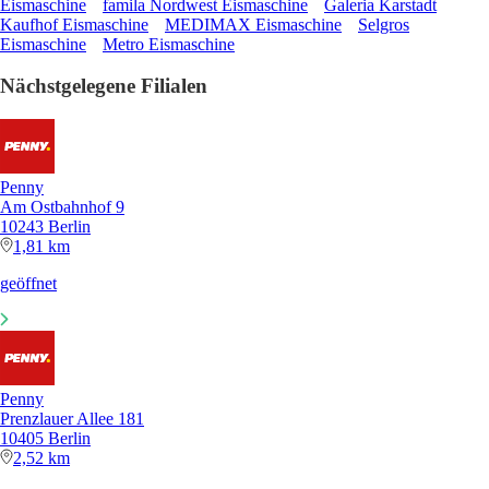
Eismaschine
famila Nordwest Eismaschine
Galeria Karstadt
Kaufhof Eismaschine
MEDIMAX Eismaschine
Selgros
Eismaschine
Metro Eismaschine
Nächstgelegene Filialen
Penny
Am Ostbahnhof 9
10243 Berlin
1,81 km
geöffnet
Penny
Prenzlauer Allee 181
10405 Berlin
2,52 km