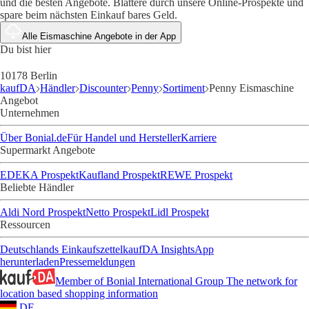
und die besten Angebote. Blättere durch unsere Online-Prospekte und
spare beim nächsten Einkauf bares Geld.
Alle Eismaschine Angebote in der App
Du bist hier
10178 Berlin
kaufDA
Händler
Discounter
Penny
Sortiment
Penny Eismaschine
Angebot
Unternehmen
Über Bonial.de
Für Handel und Hersteller
Karriere
Supermarkt Angebote
EDEKA Prospekt
Kaufland Prospekt
REWE Prospekt
Beliebte Händler
Aldi Nord Prospekt
Netto Prospekt
Lidl Prospekt
Ressourcen
Deutschlands Einkaufszettel
kaufDA Insights
App
herunterladen
Pressemeldungen
Member of Bonial International Group
The network for
location based shopping information
DE