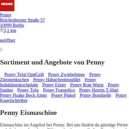
Penny
Reichenberger Straße 57
10999 Berlin
3,1 km
geöffnet
Sortiment und Angebote von Penny
Penny Tefal OptiGrill
Penny Zwiebelringe
Penny
Zitronenkuchen
Penny Hähnchenbrustfilet
Penny
Induktionskochplatte
Penny Eimer
Penny Rote Wurst
Penny
Sanitas
Penny Tofu
Penny Frangelico
Penny Herren T-Shirt
Penny Haake Beck Alster
Penny Pinkel
Penny Bonduelle
Penny
Kugelschreiber
Penny Eismaschine
Eismaschine im Angebot bei Penny. Bei uns findest du günstige Preise