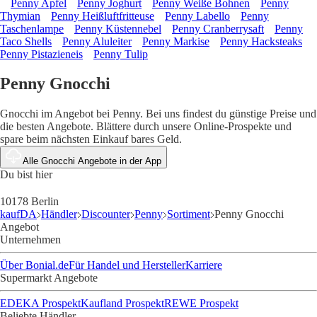
Penny Apfel
Penny Joghurt
Penny Weiße Bohnen
Penny
Thymian
Penny Heißluftfritteuse
Penny Labello
Penny
Taschenlampe
Penny Küstennebel
Penny Cranberrysaft
Penny
Taco Shells
Penny Aluleiter
Penny Markise
Penny Hacksteaks
Penny Pistazieneis
Penny Tulip
Penny Gnocchi
Gnocchi im Angebot bei Penny. Bei uns findest du günstige Preise und
die besten Angebote. Blättere durch unsere Online-Prospekte und
spare beim nächsten Einkauf bares Geld.
Alle Gnocchi Angebote in der App
Du bist hier
10178 Berlin
kaufDA
Händler
Discounter
Penny
Sortiment
Penny Gnocchi
Angebot
Unternehmen
Über Bonial.de
Für Handel und Hersteller
Karriere
Supermarkt Angebote
EDEKA Prospekt
Kaufland Prospekt
REWE Prospekt
Beliebte Händler