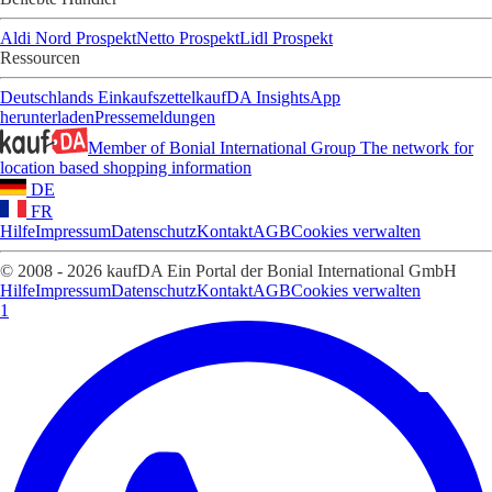
Aldi Nord Prospekt
Netto Prospekt
Lidl Prospekt
Ressourcen
Deutschlands Einkaufszettel
kaufDA Insights
App
herunterladen
Pressemeldungen
Member of Bonial International Group
The network for
location based shopping information
DE
FR
Hilfe
Impressum
Datenschutz
Kontakt
AGB
Cookies verwalten
© 2008 - 2026 kaufDA Ein Portal der Bonial International GmbH
Hilfe
Impressum
Datenschutz
Kontakt
AGB
Cookies verwalten
1