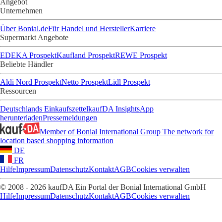
Angebot
Unternehmen
Über Bonial.de
Für Handel und Hersteller
Karriere
Supermarkt Angebote
EDEKA Prospekt
Kaufland Prospekt
REWE Prospekt
Beliebte Händler
Aldi Nord Prospekt
Netto Prospekt
Lidl Prospekt
Ressourcen
Deutschlands Einkaufszettel
kaufDA Insights
App
herunterladen
Pressemeldungen
Member of Bonial International Group
The network for
location based shopping information
DE
FR
Hilfe
Impressum
Datenschutz
Kontakt
AGB
Cookies verwalten
© 2008 - 2026 kaufDA Ein Portal der Bonial International GmbH
Hilfe
Impressum
Datenschutz
Kontakt
AGB
Cookies verwalten