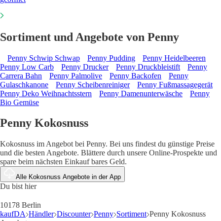
Sortiment und Angebote von Penny
Penny Schwip Schwap
Penny Pudding
Penny Heidelbeeren
Penny Low Carb
Penny Drucker
Penny Druckbleistift
Penny
Carrera Bahn
Penny Palmolive
Penny Backofen
Penny
Gulaschkanone
Penny Scheibenreiniger
Penny Fußmassagegerät
Penny Deko Weihnachtsstern
Penny Damenunterwäsche
Penny
Bio Gemüse
Penny Kokosnuss
Kokosnuss im Angebot bei Penny. Bei uns findest du günstige Preise
und die besten Angebote. Blättere durch unsere Online-Prospekte und
spare beim nächsten Einkauf bares Geld.
Alle Kokosnuss Angebote in der App
Du bist hier
10178 Berlin
kaufDA
Händler
Discounter
Penny
Sortiment
Penny Kokosnuss