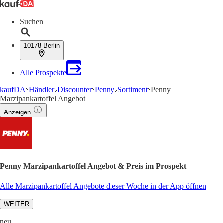
Suchen
10178 Berlin
Alle Prospekte
kaufDA
Händler
Discounter
Penny
Sortiment
Penny
Marzipankartoffel Angebot
Anzeigen
Penny Marzipankartoffel Angebot & Preis im Prospekt
Alle Marzipankartoffel Angebote dieser Woche in der App öffnen
WEITER
neu