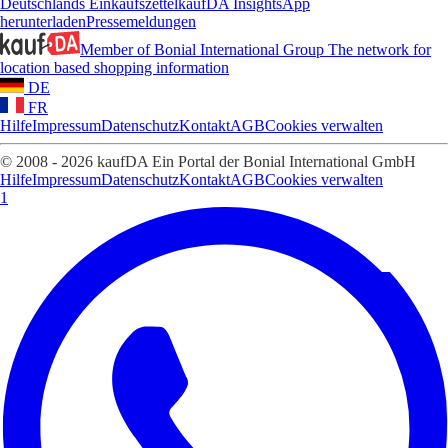
Deutschlands Einkaufszettel
kaufDA Insights
App
herunterladen
Pressemeldungen
Member of Bonial International Group
The network for
location based shopping information
DE
FR
Hilfe
Impressum
Datenschutz
Kontakt
AGB
Cookies verwalten
© 2008 - 2026 kaufDA Ein Portal der Bonial International GmbH
Hilfe
Impressum
Datenschutz
Kontakt
AGB
Cookies verwalten
1