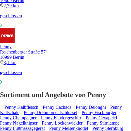
10409 Berlin
2,79 km
geschlossen
Penny
Reichenberger Straße 57
10999 Berlin
3,1 km
geschlossen
Sortiment und Angebote von Penny
Penny Kalbfleisch
Penny Cachaca
Penny Delonghi
Penny
Kaltschale
Penny Drehmomentschlüssel
Penny Fischburger
Penny Champagner
Penny Kindergeschirr
Penny Cevapcici
Penny Nagelknipser
Penny Lockenwickler
Penny Stirnlampe
Penny Fußmassagegerät
Penny Meisenknödel
Penny Sternburg