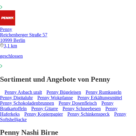
Penny
Reichenberger Straße 57
10999 Berlin
3,1 km
geschlossen
Sortiment und Angebote von Penny
Penny Asbach uralt
Penny Bügeleisen
Penny Rumkugeln
Penny Digitaluhr
Penny Wokpfanne
Penny Erkältungsmittel
Penny Schokoladenbrunnen
Penny Dosenfleisch
Penny
Bratkartoffeln
Penny Gitarre
Penny Schneebesen
Penny
Haferkeks
Penny Kopierpapier
Penny Schinkenspeck
Penny
Softshelljacke
Penny Nashi Birne