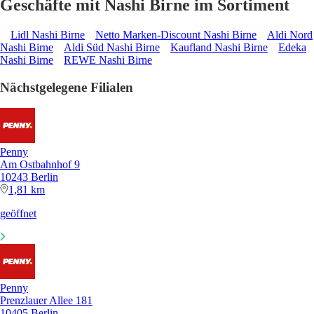
Geschäfte mit Nashi Birne im Sortiment
Lidl Nashi Birne
Netto Marken-Discount Nashi Birne
Aldi Nord
Nashi Birne
Aldi Süd Nashi Birne
Kaufland Nashi Birne
Edeka
Nashi Birne
REWE Nashi Birne
Nächstgelegene Filialen
Penny
Am Ostbahnhof 9
10243 Berlin
1,81 km
geöffnet
Penny
Prenzlauer Allee 181
10405 Berlin