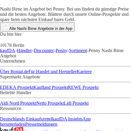
Nashi Birne im Angebot bei Penny. Bei uns findest du günstige Preise
und die besten Angebote. Blättere durch unsere Online-Prospekte und
spare beim nächsten Einkauf bares Geld.
Alle Nashi Birne Angebote in der App
Du bist hier
10178 Berlin
kaufDA
Händler
Discounter
Penny
Sortiment
Penny Nashi Birne
Angebot
Unternehmen
Über Bonial.de
Für Handel und Hersteller
Karriere
Supermarkt Angebote
EDEKA Prospekt
Kaufland Prospekt
REWE Prospekt
Beliebte Händler
Aldi Nord Prospekt
Netto Prospekt
Lidl Prospekt
Ressourcen
Deutschlands Einkaufszettel
kaufDA Insights
App
herunterladen
Pressemeldungen