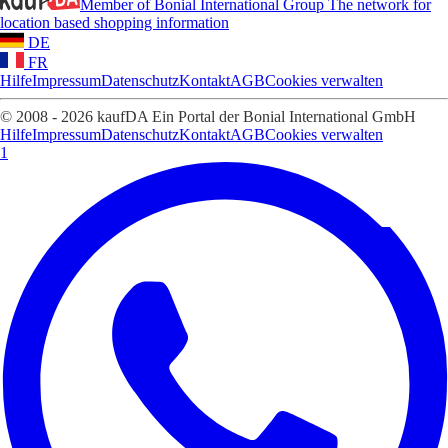
Member of Bonial International Group
The network for
location based shopping information
DE
FR
Hilfe
Impressum
Datenschutz
Kontakt
AGB
Cookies verwalten
© 2008 - 2026 kaufDA Ein Portal der Bonial International GmbH
Hilfe
Impressum
Datenschutz
Kontakt
AGB
Cookies verwalten
1