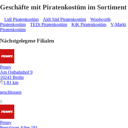
Geschäfte mit Piratenkostüm im Sortiment
Lidl Piratenkostüm
Aldi Süd Piratenkostüm
Woolworth
Piratenkostüm
TEDi Piratenkostüm
KiK Piratenkostüm
V-Markt
Piratenkostüm
Nächstgelegene Filialen
Penny
Am Ostbahnhof 9
10243 Berlin
1,81 km
geschlossen
Penny
Prenzlauer Allee 181