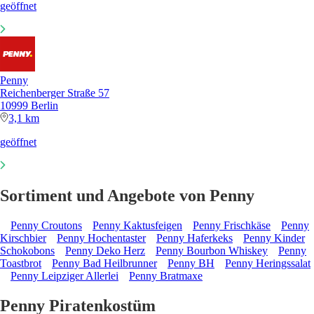
geöffnet
Penny
Reichenberger Straße 57
10999 Berlin
3,1 km
geöffnet
Sortiment und Angebote von Penny
Penny Croutons
Penny Kaktusfeigen
Penny Frischkäse
Penny
Kirschbier
Penny Hochentaster
Penny Haferkeks
Penny Kinder
Schokobons
Penny Deko Herz
Penny Bourbon Whiskey
Penny
Toastbrot
Penny Bad Heilbrunner
Penny BH
Penny Heringssalat
Penny Leipziger Allerlei
Penny Bratmaxe
Penny Piratenkostüm