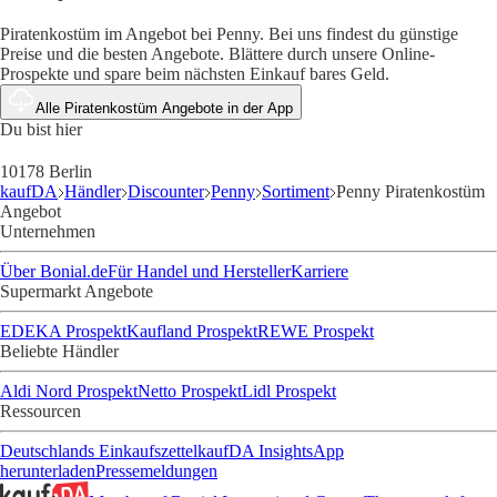
Piratenkostüm im Angebot bei Penny. Bei uns findest du günstige
Preise und die besten Angebote. Blättere durch unsere Online-
Prospekte und spare beim nächsten Einkauf bares Geld.
Alle Piratenkostüm Angebote in der App
Du bist hier
10178 Berlin
kaufDA
Händler
Discounter
Penny
Sortiment
Penny Piratenkostüm
Angebot
Unternehmen
Über Bonial.de
Für Handel und Hersteller
Karriere
Supermarkt Angebote
EDEKA Prospekt
Kaufland Prospekt
REWE Prospekt
Beliebte Händler
Aldi Nord Prospekt
Netto Prospekt
Lidl Prospekt
Ressourcen
Deutschlands Einkaufszettel
kaufDA Insights
App
herunterladen
Pressemeldungen