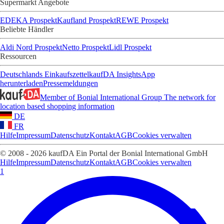
Supermarkt Angebote
EDEKA Prospekt
Kaufland Prospekt
REWE Prospekt
Beliebte Händler
Aldi Nord Prospekt
Netto Prospekt
Lidl Prospekt
Ressourcen
Deutschlands Einkaufszettel
kaufDA Insights
App
herunterladen
Pressemeldungen
Member of Bonial International Group
The network for
location based shopping information
DE
FR
Hilfe
Impressum
Datenschutz
Kontakt
AGB
Cookies verwalten
© 2008 - 2026 kaufDA Ein Portal der Bonial International GmbH
Hilfe
Impressum
Datenschutz
Kontakt
AGB
Cookies verwalten
1