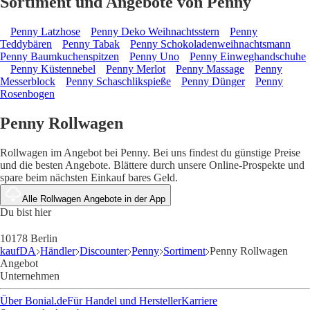
Sortiment und Angebote von Penny
Penny Latzhose
Penny Deko Weihnachtsstern
Penny
Teddybären
Penny Tabak
Penny Schokoladenweihnachtsmann
Penny Baumkuchenspitzen
Penny Uno
Penny Einweghandschuhe
Penny Küstennebel
Penny Merlot
Penny Massage
Penny
Messerblock
Penny Schaschlikspieße
Penny Dünger
Penny
Rosenbogen
Penny Rollwagen
Rollwagen im Angebot bei Penny. Bei uns findest du günstige Preise
und die besten Angebote. Blättere durch unsere Online-Prospekte und
spare beim nächsten Einkauf bares Geld.
Alle Rollwagen Angebote in der App
Du bist hier
10178 Berlin
kaufDA
Händler
Discounter
Penny
Sortiment
Penny Rollwagen
Angebot
Unternehmen
Über Bonial.de
Für Handel und Hersteller
Karriere