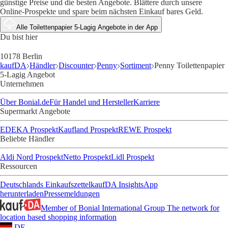
günstige Preise und die besten Angebote. Blättere durch unsere
Online-Prospekte und spare beim nächsten Einkauf bares Geld.
Alle Toilettenpapier 5-Lagig Angebote in der App
Du bist hier
10178 Berlin
kaufDA
Händler
Discounter
Penny
Sortiment
Penny Toilettenpapier
5-Lagig Angebot
Unternehmen
Über Bonial.de
Für Handel und Hersteller
Karriere
Supermarkt Angebote
EDEKA Prospekt
Kaufland Prospekt
REWE Prospekt
Beliebte Händler
Aldi Nord Prospekt
Netto Prospekt
Lidl Prospekt
Ressourcen
Deutschlands Einkaufszettel
kaufDA Insights
App
herunterladen
Pressemeldungen
Member of Bonial International Group
The network for
location based shopping information
DE