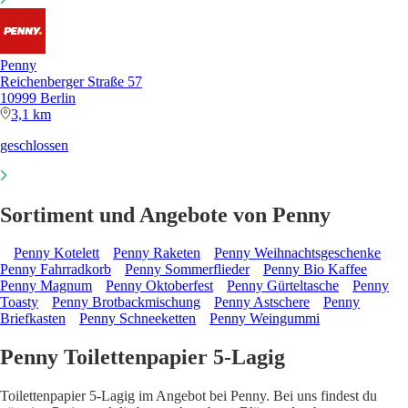
Penny
Reichenberger Straße 57
10999 Berlin
3,1 km
geschlossen
Sortiment und Angebote von Penny
Penny Kotelett
Penny Raketen
Penny Weihnachtsgeschenke
Penny Fahrradkorb
Penny Sommerflieder
Penny Bio Kaffee
Penny Magnum
Penny Oktoberfest
Penny Gürteltasche
Penny
Toasty
Penny Brotbackmischung
Penny Astschere
Penny
Briefkasten
Penny Schneeketten
Penny Weingummi
Penny Toilettenpapier 5-Lagig
Toilettenpapier 5-Lagig im Angebot bei Penny. Bei uns findest du