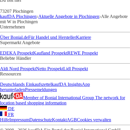
Du bist hier
73207 Plochingen
kaufDA Plochingen
Aktuelle Angebote in Plochingen
Alle Angebote
mit W in Plochingen
Unternehmen
Über Bonial.de
Für Handel und Hersteller
Karriere
Supermarkt Angebote
EDEKA Prospekt
Kaufland Prospekt
REWE Prospekt
Beliebte Händler
Aldi Nord Prospekt
Netto Prospekt
Lidl Prospekt
Ressourcen
Deutschlands Einkaufszettel
kaufDA Insights
App
herunterladen
Pressemeldungen
Member of Bonial International Group
The network for
location based shopping information
DE
FR
Hilfe
Impressum
Datenschutz
Kontakt
AGB
Cookies verwalten