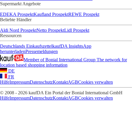
Supermarkt Angebote
EDEKA Prospekt
Kaufland Prospekt
REWE Prospekt
Beliebte Händler
Aldi Nord Prospekt
Netto Prospekt
Lidl Prospekt
Ressourcen
Deutschlands Einkaufszettel
kaufDA Insights
App
herunterladen
Pressemeldungen
Member of Bonial International Group
The network for
location based shopping information
DE
FR
Hilfe
Impressum
Datenschutz
Kontakt
AGB
Cookies verwalten
© 2008 - 2026 kaufDA Ein Portal der Bonial International GmbH
Hilfe
Impressum
Datenschutz
Kontakt
AGB
Cookies verwalten