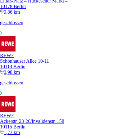
Litfaß-Platz 4 Hackescher Markt 4
10178 Berlin
0,86 km
geschlossen
REWE
Schönhauser Allee 10-11
10119 Berlin
0,98 km
geschlossen
REWE
Ackerstr. 23-26/Invalidenstr. 158
10115 Berlin
1,73 km