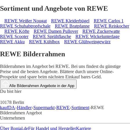
Sortiment und Angebote von REWE
REWE Weißer Nougat
REWE Kleiderbügel
REWE Carlos 1
REWE Schuhabtropfschale
REWE Bratpfanne
REWE Reiskocher
REWE Köfte
REWE Damen Pullover
REWE Zuckerwatte
REWE Scooter
REWE Sprühflasche
REWE Wickelunterlage
REWE Akku
REWE Kühlbox
REWE Glühweingewürz
REWE Bilderrahmen
Bilderrahmen im Angebot bei REWE. Bei uns findest du günstige
Preise und die besten Angebote. Blättere durch unsere Online-
Prospekte und spare beim nächsten Einkauf bares Geld.
Alle Bilderrahmen Angebote in der App
Du bist hier
10178 Berlin
kaufDA
Händler
Supermarkt
REWE
Sortiment
REWE
Bilderrahmen Angebot
Unternehmen
Über Bonial.de
Für Handel und Hersteller
Karriere