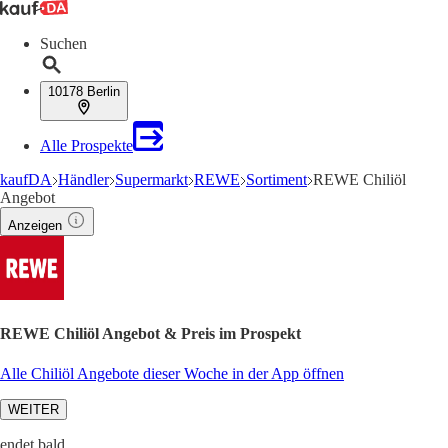
Suchen
10178 Berlin
Alle Prospekte
kaufDA
Händler
Supermarkt
REWE
Sortiment
REWE Chiliöl
Angebot
Anzeigen
REWE Chiliöl Angebot & Preis im Prospekt
Alle Chiliöl Angebote dieser Woche in der App öffnen
WEITER
endet bald