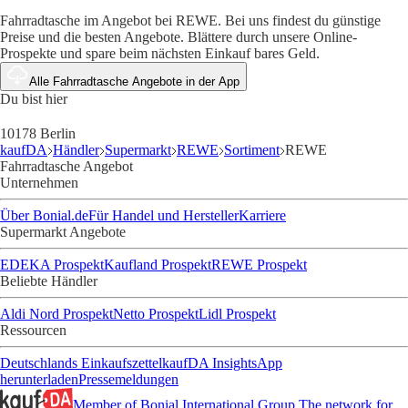
Fahrradtasche im Angebot bei REWE. Bei uns findest du günstige
Preise und die besten Angebote. Blättere durch unsere Online-
Prospekte und spare beim nächsten Einkauf bares Geld.
Alle Fahrradtasche Angebote in der App
Du bist hier
10178 Berlin
kaufDA
Händler
Supermarkt
REWE
Sortiment
REWE
Fahrradtasche Angebot
Unternehmen
Über Bonial.de
Für Handel und Hersteller
Karriere
Supermarkt Angebote
EDEKA Prospekt
Kaufland Prospekt
REWE Prospekt
Beliebte Händler
Aldi Nord Prospekt
Netto Prospekt
Lidl Prospekt
Ressourcen
Deutschlands Einkaufszettel
kaufDA Insights
App
herunterladen
Pressemeldungen
Member of Bonial International Group
The network for