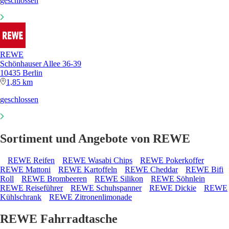
geschlossen
REWE
Schönhauser Allee 36-39
10435 Berlin
1,85 km
geschlossen
Sortiment und Angebote von REWE
REWE Reifen
REWE Wasabi Chips
REWE Pokerkoffer
REWE Mattoni
REWE Kartoffeln
REWE Cheddar
REWE Bifi
Roll
REWE Brombeeren
REWE Silikon
REWE Söhnlein
REWE Reiseführer
REWE Schuhspanner
REWE Dickie
REWE
Kühlschrank
REWE Zitronenlimonade
REWE Fahrradtasche