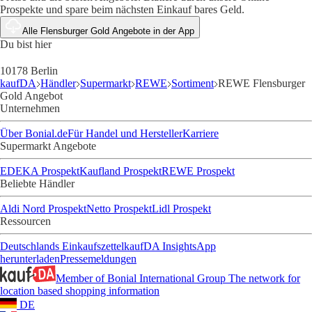
Prospekte und spare beim nächsten Einkauf bares Geld.
Alle Flensburger Gold Angebote in der App
Du bist hier
10178 Berlin
kaufDA
Händler
Supermarkt
REWE
Sortiment
REWE Flensburger
Gold Angebot
Unternehmen
Über Bonial.de
Für Handel und Hersteller
Karriere
Supermarkt Angebote
EDEKA Prospekt
Kaufland Prospekt
REWE Prospekt
Beliebte Händler
Aldi Nord Prospekt
Netto Prospekt
Lidl Prospekt
Ressourcen
Deutschlands Einkaufszettel
kaufDA Insights
App
herunterladen
Pressemeldungen
Member of Bonial International Group
The network for
location based shopping information
DE