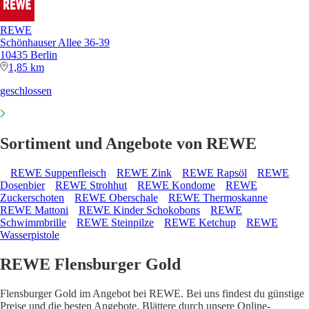
REWE
Schönhauser Allee 36-39
10435 Berlin
1,85 km
geschlossen
Sortiment und Angebote von REWE
REWE Suppenfleisch
REWE Zink
REWE Rapsöl
REWE
Dosenbier
REWE Strohhut
REWE Kondome
REWE
Zuckerschoten
REWE Oberschale
REWE Thermoskanne
REWE Mattoni
REWE Kinder Schokobons
REWE
Schwimmbrille
REWE Steinpilze
REWE Ketchup
REWE
Wasserpistole
REWE Flensburger Gold
Flensburger Gold im Angebot bei REWE. Bei uns findest du günstige
Preise und die besten Angebote. Blättere durch unsere Online-