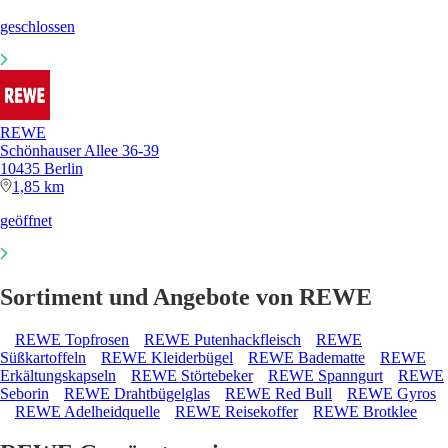
geschlossen
REWE
Schönhauser Allee 36-39
10435 Berlin
1,85 km
geöffnet
Sortiment und Angebote von REWE
REWE Topfrosen
REWE Putenhackfleisch
REWE
Süßkartoffeln
REWE Kleiderbügel
REWE Badematte
REWE
Erkältungskapseln
REWE Störtebeker
REWE Spanngurt
REWE
Seborin
REWE Drahtbügelglas
REWE Red Bull
REWE Gyros
REWE Adelheidquelle
REWE Reisekoffer
REWE Brotklee