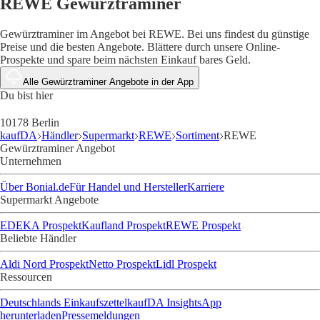
REWE Gewürztraminer
Gewürztraminer im Angebot bei REWE. Bei uns findest du günstige
Preise und die besten Angebote. Blättere durch unsere Online-
Prospekte und spare beim nächsten Einkauf bares Geld.
Alle Gewürztraminer Angebote in der App
Du bist hier
10178 Berlin
kaufDA
Händler
Supermarkt
REWE
Sortiment
REWE
Gewürztraminer Angebot
Unternehmen
Über Bonial.de
Für Handel und Hersteller
Karriere
Supermarkt Angebote
EDEKA Prospekt
Kaufland Prospekt
REWE Prospekt
Beliebte Händler
Aldi Nord Prospekt
Netto Prospekt
Lidl Prospekt
Ressourcen
Deutschlands Einkaufszettel
kaufDA Insights
App
herunterladen
Pressemeldungen