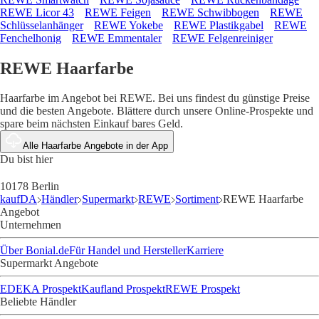
REWE Licor 43
REWE Feigen
REWE Schwibbogen
REWE
Schlüsselanhänger
REWE Yokebe
REWE Plastikgabel
REWE
Fenchelhonig
REWE Emmentaler
REWE Felgenreiniger
REWE Haarfarbe
Haarfarbe im Angebot bei REWE. Bei uns findest du günstige Preise
und die besten Angebote. Blättere durch unsere Online-Prospekte und
spare beim nächsten Einkauf bares Geld.
Alle Haarfarbe Angebote in der App
Du bist hier
10178 Berlin
kaufDA
Händler
Supermarkt
REWE
Sortiment
REWE Haarfarbe
Angebot
Unternehmen
Über Bonial.de
Für Handel und Hersteller
Karriere
Supermarkt Angebote
EDEKA Prospekt
Kaufland Prospekt
REWE Prospekt
Beliebte Händler