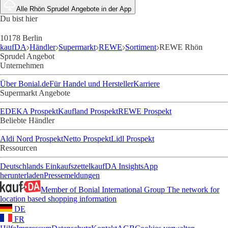
Alle Rhön Sprudel Angebote in der App
Du bist hier
10178 Berlin
kaufDA
Händler
Supermarkt
REWE
Sortiment
REWE Rhön
Sprudel Angebot
Unternehmen
Über Bonial.de
Für Handel und Hersteller
Karriere
Supermarkt Angebote
EDEKA Prospekt
Kaufland Prospekt
REWE Prospekt
Beliebte Händler
Aldi Nord Prospekt
Netto Prospekt
Lidl Prospekt
Ressourcen
Deutschlands Einkaufszettel
kaufDA Insights
App
herunterladen
Pressemeldungen
Member of Bonial International Group
The network for
location based shopping information
DE
FR