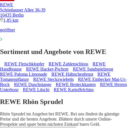
REWE
Schönhauser Allee 36-39
10435 Berlin
1,85 km
geöffnet
Sortiment und Angebote von REWE
REWE Fleischklopfer
REWE Zahlenschloss
REWE
Handbrause
REWE Hacker-Pschorr
REWE Sandspielzeug
REWE Paloma Limonade
REWE Hähnchenbrust
REWE
Tomatenpflanze
REWE Steckzwiebeln
REWE Einbecker Mai-Ur-
Bock
REWE Duschstange
REWE Besteckkasten
REWE Herren
Unterhose
REWE Litschi
REWE Kartoffelchips
REWE Rhön Sprudel
Rhön Sprudel im Angebot bei REWE. Bei uns findest du günstige
Preise und die besten Angebote. Blättere durch unsere Online-
Prospekte und spare beim nächsten Einkauf bares Geld.