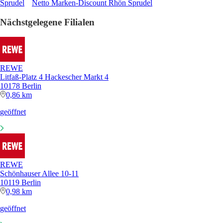
Sprudel
Netto Marken-Discount Rhön Sprudel
Nächstgelegene Filialen
REWE
Litfaß-Platz 4 Hackescher Markt 4
10178 Berlin
0,86 km
geöffnet
REWE
Schönhauser Allee 10-11
10119 Berlin
0,98 km
geöffnet