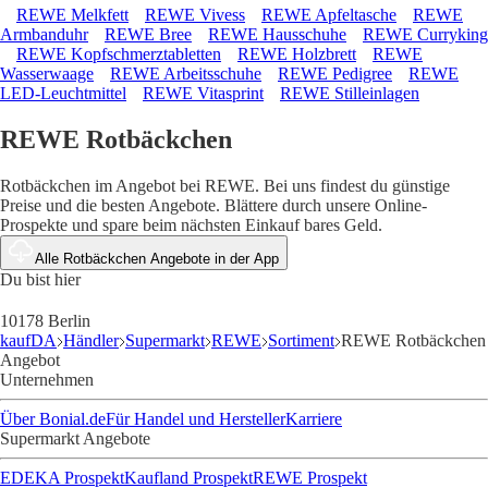
REWE Melkfett
REWE Vivess
REWE Apfeltasche
REWE
Armbanduhr
REWE Bree
REWE Hausschuhe
REWE Curryking
REWE Kopfschmerztabletten
REWE Holzbrett
REWE
Wasserwaage
REWE Arbeitsschuhe
REWE Pedigree
REWE
LED-Leuchtmittel
REWE Vitasprint
REWE Stilleinlagen
REWE Rotbäckchen
Rotbäckchen im Angebot bei REWE. Bei uns findest du günstige
Preise und die besten Angebote. Blättere durch unsere Online-
Prospekte und spare beim nächsten Einkauf bares Geld.
Alle Rotbäckchen Angebote in der App
Du bist hier
10178 Berlin
kaufDA
Händler
Supermarkt
REWE
Sortiment
REWE Rotbäckchen
Angebot
Unternehmen
Über Bonial.de
Für Handel und Hersteller
Karriere
Supermarkt Angebote
EDEKA Prospekt
Kaufland Prospekt
REWE Prospekt