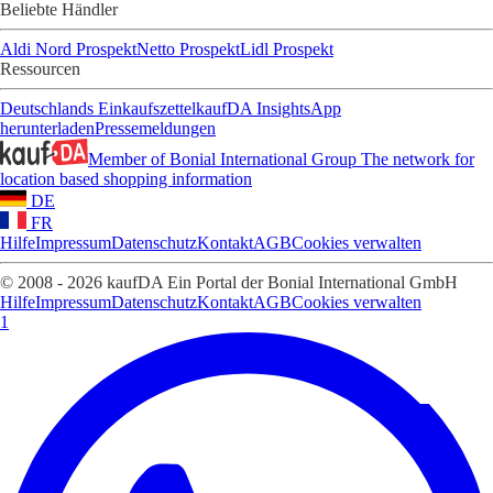
Beliebte Händler
Aldi Nord Prospekt
Netto Prospekt
Lidl Prospekt
Ressourcen
Deutschlands Einkaufszettel
kaufDA Insights
App
herunterladen
Pressemeldungen
Member of Bonial International Group
The network for
location based shopping information
DE
FR
Hilfe
Impressum
Datenschutz
Kontakt
AGB
Cookies verwalten
© 2008 - 2026 kaufDA Ein Portal der Bonial International GmbH
Hilfe
Impressum
Datenschutz
Kontakt
AGB
Cookies verwalten
1