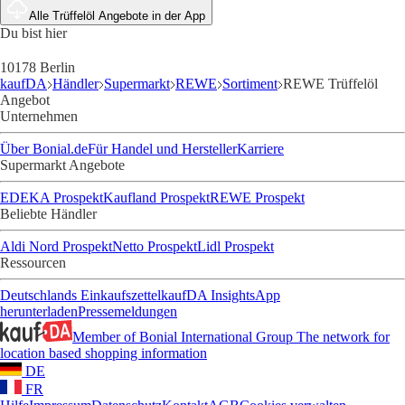
Alle Trüffelöl Angebote in der App
Du bist hier
10178 Berlin
kaufDA
Händler
Supermarkt
REWE
Sortiment
REWE Trüffelöl
Angebot
Unternehmen
Über Bonial.de
Für Handel und Hersteller
Karriere
Supermarkt Angebote
EDEKA Prospekt
Kaufland Prospekt
REWE Prospekt
Beliebte Händler
Aldi Nord Prospekt
Netto Prospekt
Lidl Prospekt
Ressourcen
Deutschlands Einkaufszettel
kaufDA Insights
App
herunterladen
Pressemeldungen
Member of Bonial International Group
The network for
location based shopping information
DE
FR