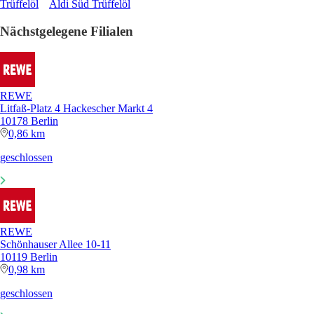
Trüffelöl
Aldi Süd Trüffelöl
Nächstgelegene Filialen
REWE
Litfaß-Platz 4 Hackescher Markt 4
10178 Berlin
0,86 km
geschlossen
REWE
Schönhauser Allee 10-11
10119 Berlin
0,98 km
geschlossen