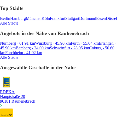
Top Städte
Berlin
Hamburg
München
Köln
Frankfurt
Stuttgart
Dortmund
Essen
Düssel
Alle Städte
Angebote in der Nähe von Rauhenebrach
Nürnberg - 61.91 km
Würzburg - 45.90 km
Fürth - 55.64 km
Erlangen -
45.90 km
Bamberg - 24.00 km
Schweinfurt - 28.95 km
Coburg - 50.60
km
Forchheim - 41.02 km
Alle Städte
Ausgewählte Geschäfte in der Nähe
EDEKA
Hauptstraße 20
96181 Rauhenebrach