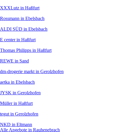
XXXLutz
in Haßfurt
Rossmann
in Ebelsbach
ALDI SÜD
in Ebelsbach
E center
in Haßfurt
Thomas Philipps
in Haßfurt
REWE
in Sand
dm-drogerie markt
in Gerolzhofen
aetka
in Ebelsbach
JYSK
in Gerolzhofen
Müller
in Haßfurt
tegut
in Gerolzhofen
NKD
in Eltmann
Alle Angebote in Rauhenebrach