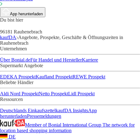
App herunterladen
Du bist hier
96181 Rauhenebrach
kaufDA
Angebote, Prospekte, Geschäfte & Öffnungszeiten in
Rauhenebrach
Unternehmen
Über Bonial.de
Für Handel und Hersteller
Karriere
Supermarkt Angebote
EDEKA Prospekt
Kaufland Prospekt
REWE Prospekt
Beliebte Händler
Aldi Nord Prospekt
Netto Prospekt
Lidl Prospekt
Ressourcen
Deutschlands Einkaufszettel
kaufDA Insights
App
herunterladen
Pressemeldungen
Member of Bonial International Group
The network for
location based shopping information
DE